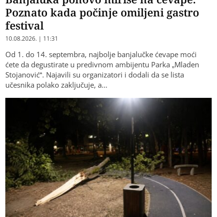
Poznato kada počinje omiljeni gastro
festival
10.08.2026. | 11:31
Od 1. do 14. septembra, najbolje banjalučke ćevape moći
ćete da degustirate u predivnom ambijentu Parka „Mladen
Stojanović“. Najavili su organizatori i dodali da se lista
učesnika polako zaključuje, a…