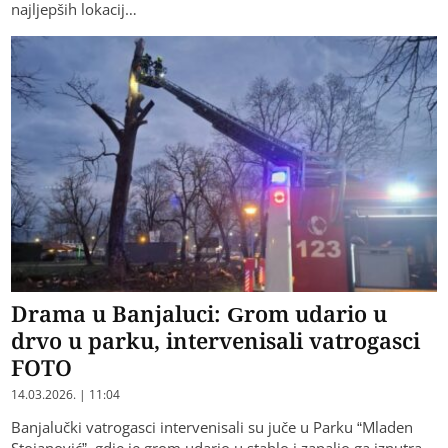
najljepših lokacij…
Drama u Banjaluci: Grom udario u
drvo u parku, intervenisali vatrogasci
FOTO
14.03.2026. | 11:04
Banjalučki vatrogasci intervenisali su juče u Parku “Mladen
Stojanović”, gdje je grom udario u stablo i zapalio ga iznutra.