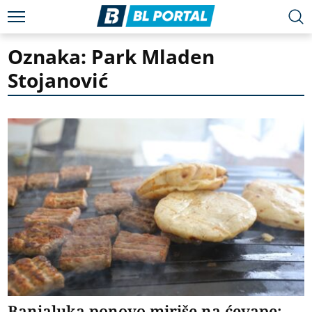
Oznaka: Park Mladen
Stojanović
Banjaluka ponovo miriše na ćevape: