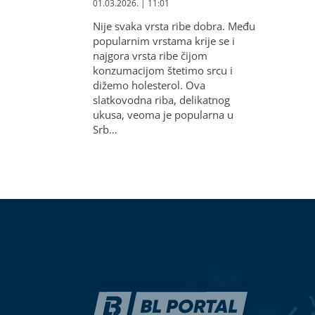
01.03.2026. | 11:01
Nije svaka vrsta ribe dobra. Među
popularnim vrstama krije se i
najgora vrsta ribe čijom
konzumacijom štetimo srcu i
dižemo holesterol. Ova
slatkovodna riba, delikatnog
ukusa, veoma je popularna u
Srb…