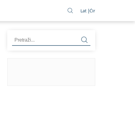
Lat
Ćir