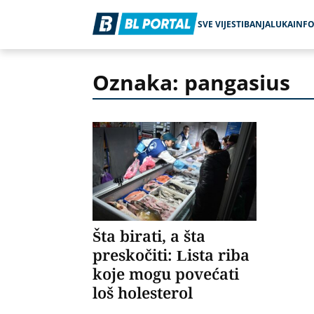
SVE VIJESTI
BANJALUKA
INF
Oznaka: pangasius
Šta birati, a šta
preskočiti: Lista riba
koje mogu povećati
loš holesterol