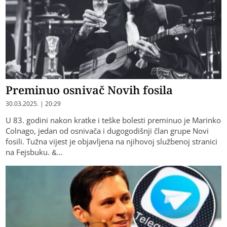
Preminuo osnivač Novih fosila
30.03.2025. | 20:29
U 83. godini nakon kratke i teške bolesti preminuo je Marinko
Colnago, jedan od osnivača i dugogodišnji član grupe Novi
fosili. Tužna vijest je objavljena na njihovoj službenoj stranici
na Fejsbuku. &…