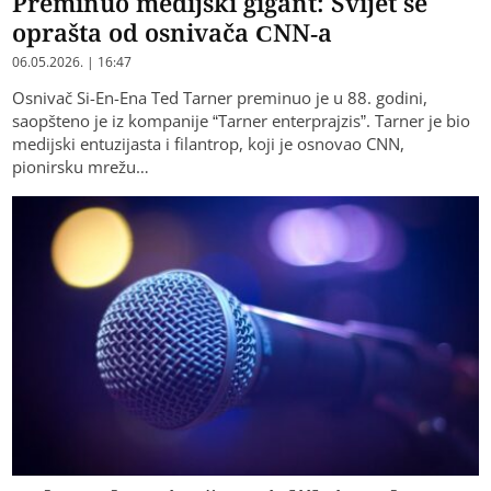
Preminuo medijski gigant: Svijet se
oprašta od osnivača CNN-a
06.05.2026. | 16:47
Osnivač Si-En-Ena Ted Tarner preminuo je u 88. godini,
saopšteno je iz kompanije “Tarner enterprajzis”. Tarner je bio
medijski entuzijasta i filantrop, koji je osnovao CNN,
pionirsku mrežu…