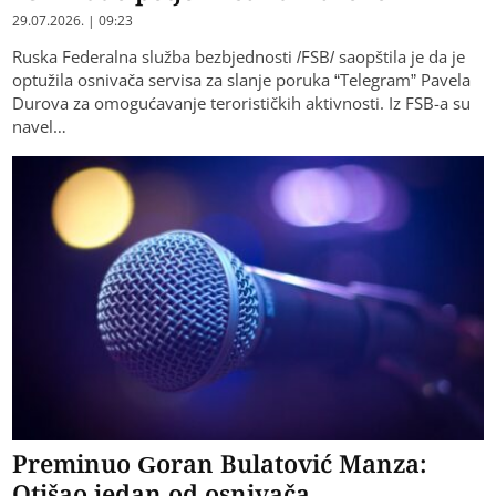
29.07.2026. | 09:23
Ruska Federalna služba bezbjednosti /FSB/ saopštila je da je
optužila osnivača servisa za slanje poruka “Telegram” Pavela
Durova za omogućavanje terorističkih aktivnosti. Iz FSB-a su
navel…
Preminuo Goran Bulatović Manza:
Otišao jedan od osnivača