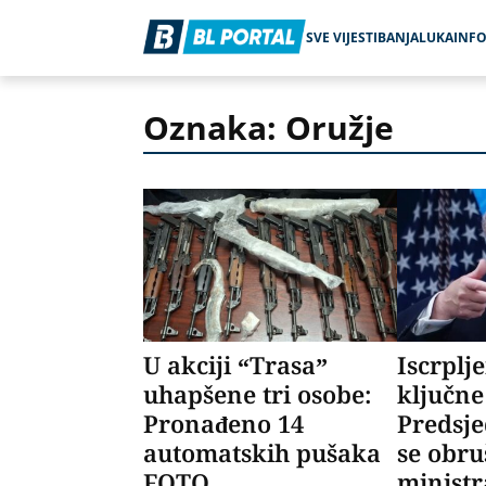
SVE VIJESTI
BANJALUKA
INF
Oznaka: Oružje
U akciji “Trasa”
Iscrplj
uhapšene tri osobe:
ključne
Pronađeno 14
Predsj
automatskih pušaka
se obru
FOTO
minist