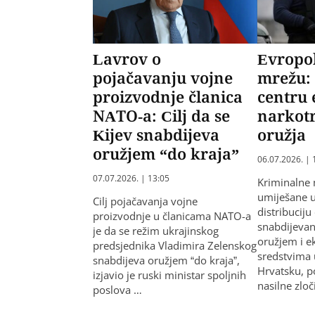
Lavrov o
Evropol
pojačavanju vojne
mrežu:
proizvodnje članica
centru
NATO-a: Cilj da se
narkotr
Kijev snabdijeva
oružja
oružjem “do kraja”
06.07.2026. | 
07.07.2026. | 13:05
Kriminalne 
umiješane u
Cilj pojačavanja vojne
distribuciju
proizvodnje u članicama NATO-a
snabdijevan
je da se režim ukrajinskog
oružjem i e
predsjednika Vladimira Zelenskog
sredstvima 
snabdijeva oružjem “do kraja”,
Hrvatsku, p
izjavio je ruski ministar spoljnih
nasilne zlo
poslova …