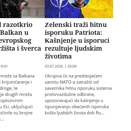
 razotkrio
Zelenski traži hitnu
 Balkan u
isporuku Patriota:
 evropskog
Kašnjenje u isporuci
žišta i šverca
rezultuje ljudskim
životima
10:41
03.07.2026. | 20:09
mreže sa Balkana
Ukrajina će na predstojećem
 krijumčarenje i
samitu NATO-a zatražiti od
 droge, te
saveznika hitnu isporuku sistema
je drugih mreža
protivvazdušne odbrane,
ksplozivnim
upozoravajući da kašnjenje u
u EU, uključujući
ispunjavanju obećanih isporuka
očinile su brojne
košta ljudskih života dok Ru…
či…