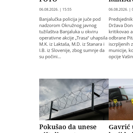
06.08.2026. | 15:55
06.08.2026. | 
Banjalučka policija je juče pod
Predsjednik
nadzorom Okružnog javnog
Država Dona
tužilaštva Banjaluka u okviru
kritikovao 
operativne akcije „Trasa“ uhapsila
odbrane Pit
M.K. iz Laktaša, M.D. iz Stanara i
iscrpljenih 
I.B. iz Slovenije, zbog sumnje da
municije, k
su počini…
opcije Vaši
Pokušao da unese
Gavrić