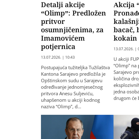
Detalji akcije
Akcija 
“Olimp”: Predložen
Pronađ
pritvor
kalašnj
osumnjičenima, za
bacač,
Imamovićem
kokain
potjernica
13.07.2026. | 
13.07.2026. | 10:43
U akciji FU
“Olimp” na
Postupajuća tužiteljka Tužilaštva
Sarajevo pr
Kantona Sarajevo predložila je
količina dro
Opštinskom sudu u Sarajevu
eksplozivni
određivanje jednomjesečnog
jedna osoba
pritvora Anesu Suljeviću,
drugom će b
uhapšenom u akciji kodnog
naziva “Olimp”, d…