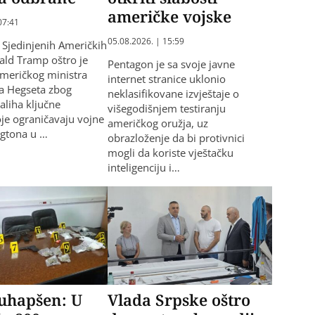
američke vojske
07:41
05.08.2026. | 15:59
 Sjedinjenih Američkih
ld Tramp oštro je
Pentagon je sa svoje javne
američkog ministra
internet stranice uklonio
a Hegseta zbog
neklasifikovane izvještaje o
zaliha ključne
višegodišnjem testiranju
oje ograničavaju vojne
američkog oružja, uz
ngtona u …
obrazloženje da bi protivnici
mogli da koriste vještačku
inteligenciju i…
 uhapšen: U
Vlada Srpske oštro