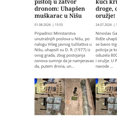
pištolj u zatvor
kući kr
dronom: Uhapšen
droge, 
muškarac u Nišu
oružje!
01.08.2026. | 15:55
24.07.2026. | 
Pripadnici Ministarstva
Ninoslav Gav
unutrašnjih poslova u Nišu, po
Ilidže uhap
nalogu Višeg javnog tužilaštva u
se bavio tr
Nišu, uhapsili su D. R. (1977) iz
policija je 
ovog grada, zbog postojanja
oduzela 80
osnova sumnje da je namjeravao
i oružje. U
da, putem drona, un…
navode …