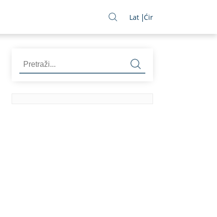
Lat
Ćir