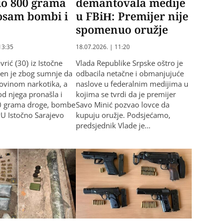
io 800 grama
demantovala medije
osam bombi i
u FBiH: Premijer nije
spomenuo oružje
13:35
18.07.2026. | 11:20
rić (30) iz Istočne
Vlada Republike Srpske oštro je
šen je zbog sumnje da
odbacila netačne i obmanjujuće
govinom narkotika, a
naslove u federalnim medijima u
kod njega pronašla i
kojima se tvrdi da je premijer
0 grama droge, bombe
Savo Minić pozvao lovce da
 PU Istočno Sarajevo
kupuju oružje. Podsjećamo,
predsjednik Vlade je…