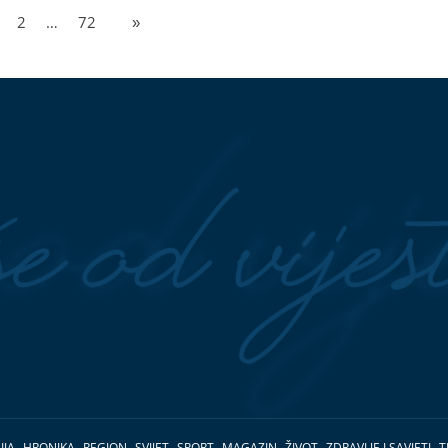
2
…
72
»
IJA
HRONIKA
REGION
SVIJET
SPORT
MAGAZIN
ŽIVOT
ZDRAVLJE I SAVJETI
T