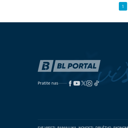
1
Pratite nas
SVE VIJESTI
BANJALUKA
NOVOSTI
DRUŠTVO
EKONOM