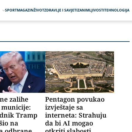
O
SPORT
MAGAZIN
ŽIVOT
ZDRAVLJE I SAVJETI
ZANIMLJIVOSTI
TEHNOLOGIJA
ene zalihe
Pentagon povukao
 municije:
izvještaje sa
ednik Tramp
interneta: Strahuju
šio na
da bi AI mogao
ra odbrane
otkriti slabosti