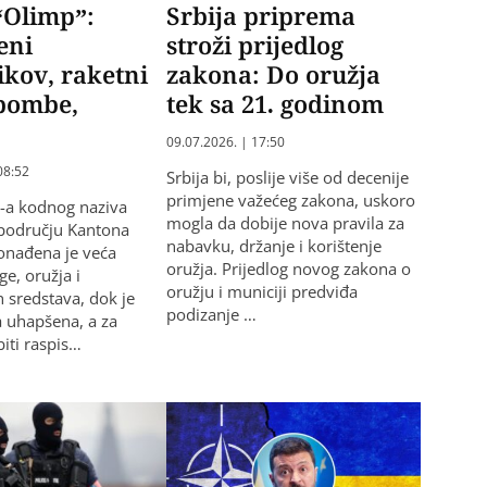
“Olimp”:
Srbija priprema
eni
stroži prijedlog
ikov, raketni
zakona: Do oružja
 bombe,
tek sa 21. godinom
09.07.2026. | 17:50
08:52
Srbija bi, poslije više od decenije
primjene važećeg zakona, uskoro
P-a kodnog naziva
mogla da dobije nova pravila za
 području Kantona
nabavku, držanje i korištenje
onađena je veća
oružja. Prijedlog novog zakona o
ge, oružja i
oružju i municiji predviđa
h sredstava, dok je
podizanje …
 uhapšena, a za
iti raspis…