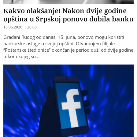
Kakvo olakšanje! Nakon dvije godine
opština u Srpskoj ponovo dobila banku
15.06.2026. | 20:08
Građani Rudog od danas, 15. juna, ponovo mogu koristiti
bankarske usluge u svojoj opštini. Otvaranjem filijale
“Poštanske štedionice” okončan je period duži od dvije godine
tokom kojeg su …