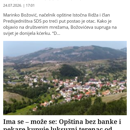
24.07.2026. | 17:01
Marinko Božović, načelnik opštine Istočna Ilidža i član
Predsjedništva SDS po treći put postao je otac. Kako je
objavio na društvenim mrežama, Božovićeva supruga na
svijet je donijela kćerku. “D…
Ima se – može se: Opština bez banke i
pekare kupuje luksuzni terenac od