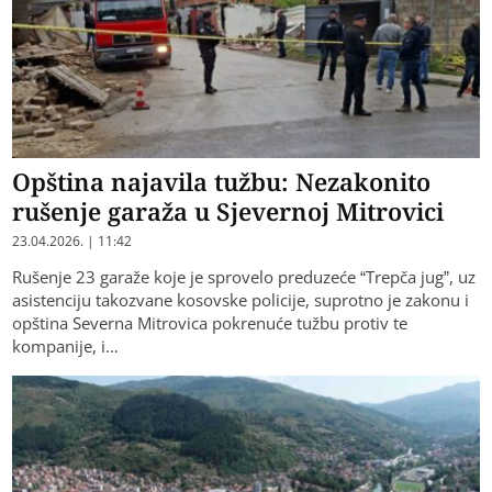
Opština najavila tužbu: Nezakonito
rušenje garaža u Sjevernoj Mitrovici
23.04.2026. | 11:42
Rušenje 23 garaže koje je sprovelo preduzeće “Trepča jug”, uz
asistenciju takozvane kosovske policije, suprotno je zakonu i
opština Severna Mitrovica pokrenuće tužbu protiv te
kompanije, i…