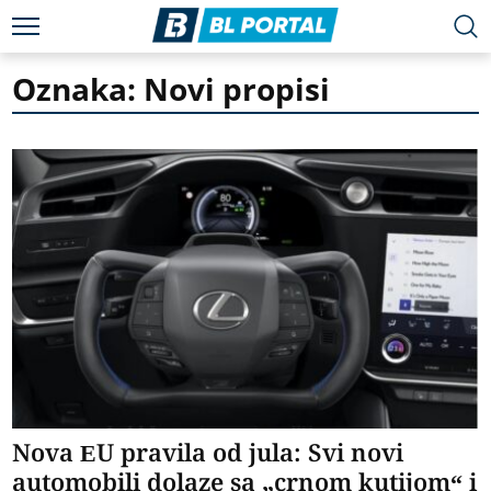
Oznaka: Novi propisi
Nova EU pravila od jula: Svi novi
automobili dolaze sa „crnom kutijom“ i