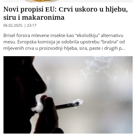
Novi propisi EU: Crvi uskoro u hljebu,
siru i makaronima
06.02.2025. | 23:17
Brisel forsira mlevene insekte kao “ekološkiju” alternativu
mesu. Evropska komisija je odobrila upotrebu “brašna” od
mljevenih crva u proizvodnji hljeba, sira, paste i drugih p…