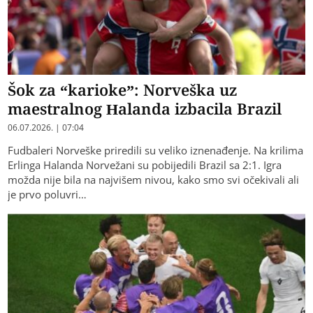
Šok za “karioke”: Norveška uz
maestralnog Halanda izbacila Brazil
06.07.2026. | 07:04
Fudbaleri Norveške priredili su veliko iznenađenje. Na krilima
Erlinga Halanda Norvežani su pobijedili Brazil sa 2:1. Igra
možda nije bila na najvišem nivou, kako smo svi očekivali ali
je prvo poluvri…