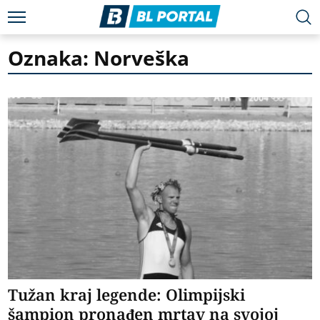
Oznaka: Norveška
Tužan kraj legende: Olimpijski
šampion pronađen mrtav na svojoj