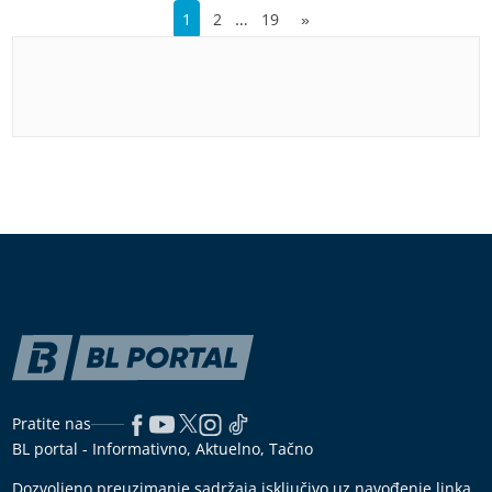
…
1
2
19
»
Pratite nas
BL portal - Informativno, Aktuelno, Tačno
Dozvoljeno preuzimanje sadržaja isključivo uz navođenje linka