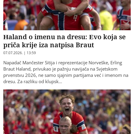
Haland o imenu na dresu: Evo koja se
priča krije iza natpisa Braut
07.07.2026. | 13:59
​Napadač Mančester Sitija i reprezentacije Norveške, Erling
Braut Haland, privukao je pažnju navijača na Svjetskom
prvenstvu 2026, ne samo sjajnim partijama već i imenom na
dresu. Za razliku od klupsk…