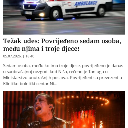
Težak udes: Povrijeđeno sedam osoba,
među njima i troje djece!
05.07.2026. | 18:40
Sedam osoba, među kojima troje djece, povrijeđeno je danas
u saobraćajnoj nezgodi kod Niša, rečeno je Tanjugu u
Ministarstvu unutrašnjih poslova. Povrijeđeni su prevezeni u
Kliničko bolnički centar Ni…