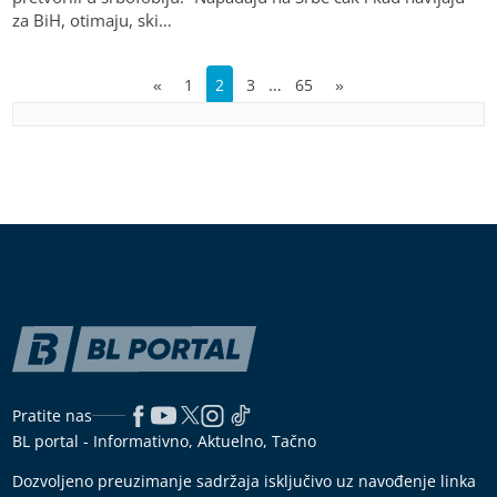
za BiH, otimaju, ski…
…
«
1
2
3
65
»
Pratite nas
BL portal - Informativno, Aktuelno, Tačno
Dozvoljeno preuzimanje sadržaja isključivo uz navođenje linka