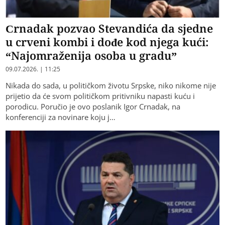
Crnadak pozvao Stevandića da sjedne
u crveni kombi i dođe kod njega kući:
“Najomraženija osoba u gradu”
09.07.2026. | 11:25
Nikada do sada, u političkom životu Srpske, niko nikome nije
prijetio da će svom političkom pritivniku napasti kuću i
porodicu. Poručio je ovo poslanik Igor Crnadak, na
konferenciji za novinare koju j…