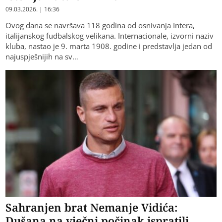
09.03.2026. | 16:36
Ovog dana se navršava 118 godina od osnivanja Intera,
italijanskog fudbalskog velikana. Internacionale, izvorni naziv
kluba, nastao je 9. marta 1908. godine i predstavlja jedan od
najuspješnijih na sv…
Sahranjen brat Nemanje Vidića:
Dušana na vječni počinak ispratili