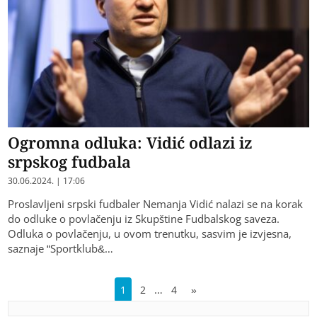
Ogromna odluka: Vidić odlazi iz
srpskog fudbala
30.06.2024. | 17:06
Proslavljeni srpski fudbaler Nemanja Vidić nalazi se na korak
do odluke o povlačenju iz Skupštine Fudbalskog saveza.
Odluka o povlačenju, u ovom trenutku, sasvim je izvjesna,
saznaje “Sportklub&…
…
1
2
4
»