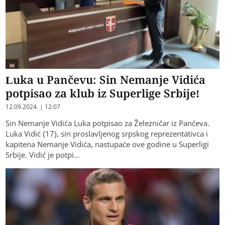
Luka u Pančevu: Sin Nemanje Vidića
potpisao za klub iz Superlige Srbije!
12.09.2024. | 12:07
Sin Nemanje Vidića Luka potpisao za Železničar iz Pančeva.
Luka Vidić (17), sin proslavljenog srpskog reprezentativca i
kapitena Nemanje Vidića, nastupaće ove godine u Superligi
Srbije. Vidić je potpi…