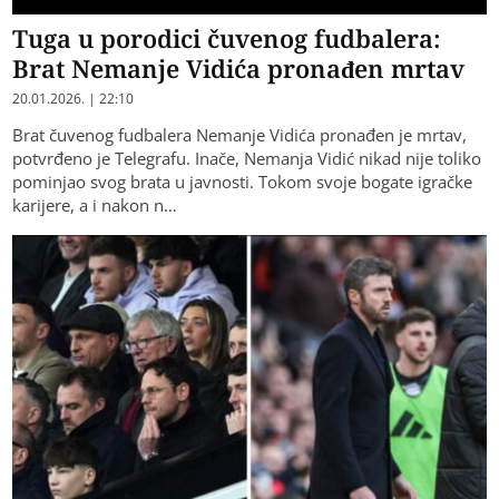
Tuga u porodici čuvenog fudbalera:
Brat Nemanje Vidića pronađen mrtav
20.01.2026. | 22:10
Brat čuvenog fudbalera Nemanje Vidića pronađen je mrtav,
potvrđeno je Telegrafu. Inače, Nemanja Vidić nikad nije toliko
pominjao svog brata u javnosti. Tokom svoje bogate igračke
karijere, a i nakon n…