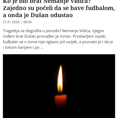
Ko je bio brat Nemanje Vidića?
Zajedno su počeli da se bave fudbalom,
a onda je Dušan odustao
21.01.2026. | 08:36
Tragedija se dogodila u porodici Nemanje Vidića, njegov
rođeni brat Dušan pronađen je mrtav. Proslavljeni srpski
fudbaler se o tome nije oglasio još uvijek, a poznato je i da je
i tokom karijere i po …