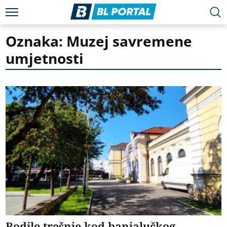
Oznaka: Muzej savremene
umjetnosti
Rodile trešnje kod banjalučkog