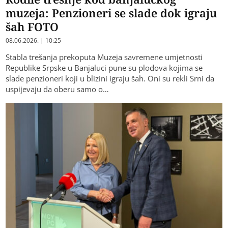
muzeja: Penzioneri se slade dok igraju
šah FOTO
08.06.2026. | 10:25
Stabla trešanja prekoputa Muzeja savremene umjetnosti
Republike Srpske u Banjaluci pune su plodova kojima se
slade penzioneri koji u blizini igraju šah. Oni su rekli Srni da
uspijevaju da oberu samo o…