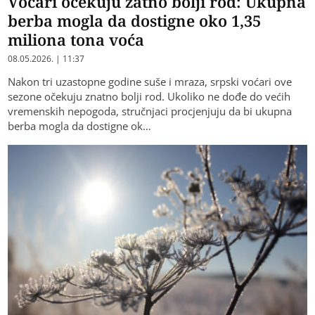
Voćari očekuju zatno bolji rod: Ukupna
berba mogla da dostigne oko 1,35
miliona tona voća
08.05.2026. | 11:37
Nakon tri uzastopne godine suše i mraza, srpski voćari ove
sezone očekuјu znatno bolji rod. Ukoliko ne dođe do većih
vremenskih nepogoda, stručnjaci procjenjuјu da bi ukupna
berba mogla da dostigne ok…