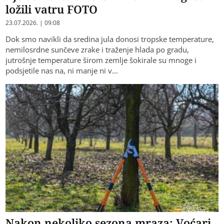
ložili vatru FOTO
23.07.2026. | 09:08
Dok smo navikli da sredina jula donosi tropske temperature,
nemilosrdne sunčeve zrake i traženje hlada po gradu,
jutrošnje temperature širom zemlje šokirale su mnoge i
podsjetile nas na, ni manje ni v…
Nakon nekoliko sezona mraza: Voćari