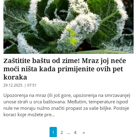
Zaštitite baštu od zime! Mraz joj neće
moći ništa kada primijenite ovih pet
koraka
29.12.2025. | 07:51
Upozorenja na mraz (ili još gore, upozorenja na smrzavanje)
unose strah u srca baštovana. Međutim, temperature ispod
nule ne moraju nužno značiti propast za vaše biljke. Postoje
koraci koje možete pre…
…
1
2
4
»