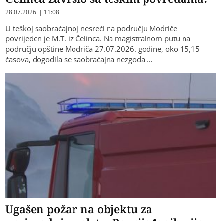
28.07.2026. | 11:08
U teškoj saobraćajnoj nesreći na području Modriče
povrijeđen je M.T. iz Čelinca. Na magistralnom putu na
području opštine Modriča 27.07.2026. godine, oko 15,15
časova, dogodila se saobraćajna nezgoda …
Ugašen požar na objektu za