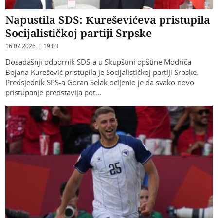
Napustila SDS: Kureševićeva pristupila
Socijalističkoj partiji Srpske
16.07.2026. | 19:03
Dosadašnji odbornik SDS-a u Skupštini opštine Modriča
Bojana Kurešević pristupila je Socijalističkoj partiji Srpske.
Predsjednik SPS-a Goran Selak ocijenio je da svako novo
pristupanje predstavlja pot…