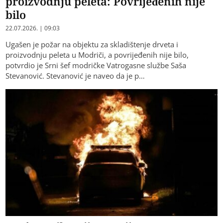
proizvodnju peleta: Povrijeđenih nije
bilo
22.07.2026. | 09:03
Ugašen je požar na objektu za skladištenje drveta i
proizvodnju peleta u Modriči, a povrijeđenih nije bilo,
potvrdio je Srni šef modričke Vatrogasne službe Saša
Stevanović. Stevanović je naveo da je p…