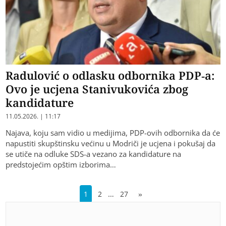
Radulović o odlasku odbornika PDP-a:
Ovo je ucjena Stanivukovića zbog
kandidature
11.05.2026. | 11:17
Najava, koju sam vidio u medijima, PDP-ovih odbornika da će
napustiti skupštinsku većinu u Modriči je ucjena i pokušaj da
se utiče na odluke SDS-a vezano za kandidature na
predstojećim opštim izborima…
…
1
2
27
»