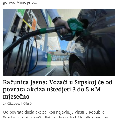
goriva. Minić je p…
Računica jasna: Vozači u Srpskoj će od
povrata akciza uštedjeti 3 do 5 KM
mjesečno
24.03.2026. | 09:30
Od povrata dijela akciza, koji najavljuju vlasti u Republici
Srpskoj, vozači će uštedjeti tri do pet KM, što nije dovoljno ni