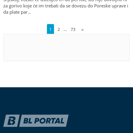
za gorivo koje će im trebati da se dovezu do Poreske uprave i
da plate par…
…
1
2
73
»