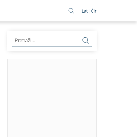
Lat
Ćir