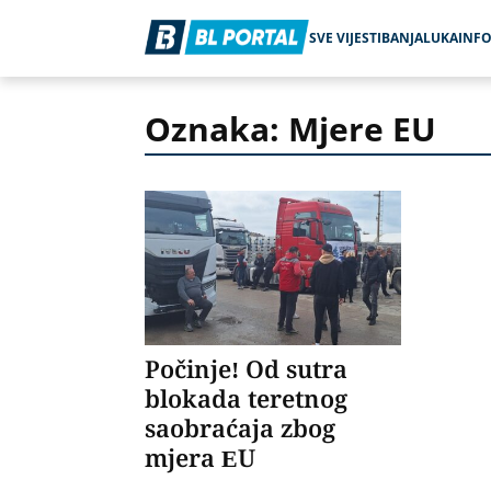
SVE VIJESTI
BANJALUKA
INF
Oznaka: Mjere EU
Počinje! Od sutra
blokada teretnog
saobraćaja zbog
mjera EU