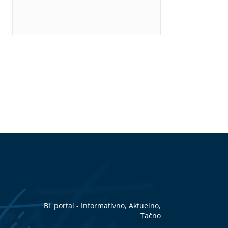
BL portal - Informativno, Aktuelno,
Tačno