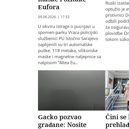
Ruski izasla
Eufora
optužio je 
protivnici 
09.06.2026. | 17:33
odbili podr
U okviru istrage o pucnjavi u
za osigurav
spomen-parku Vraca policijski
plovidbe 
službenici PU Istočno Sarajevo
tokom suko
zaplijenili su tri automatske
puške, 118 metaka, silikonske
maske i magnetne naljepnice sa
natpisom ”Altea Eu…
Gacko pozvao
Čini se
građane: Nosite
prehlađ