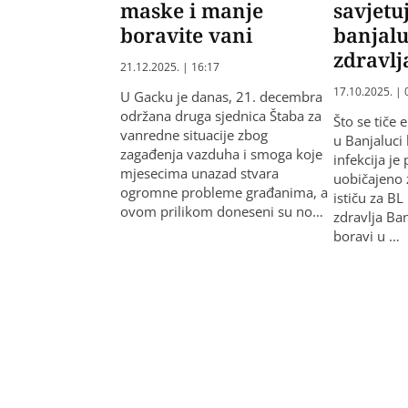
maske i manje
savjetu
boravite vani
banjal
zdravlj
21.12.2025. | 16:17
17.10.2025. | 
U Gacku je danas, 21. decembra
održana druga sjednica Štaba za
Što se tiče 
vanredne situacije zbog
u Banjaluci 
zagađenja vazduha i smoga koje
infekcija je
mjesecima unazad stvara
uobičajeno 
ogromne probleme građanima, a
ističu za BL
ovom prilikom doneseni su no…
zdravlja Ban
boravi u …