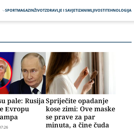
O
SPORT
MAGAZIN
ŽIVOT
ZDRAVLJE I SAVJETI
ZANIMLJIVOSTI
TEHNOLOGIJA
u pale: Rusija
Spriječite opadanje
je Evropu
kose zimi: Ove maske
rampa
se prave za par
minuta, a čine čuda
07:26