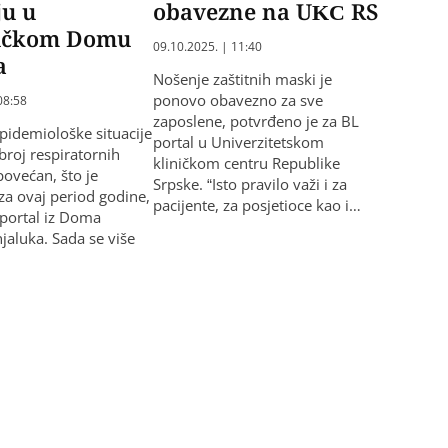
ju u
obavezne na UKC RS
učkom Domu
09.10.2025. | 11:40
a
Nošenje zaštitnih maski je
ponovo obavezno za sve
08:58
zaposlene, potvrđeno je za BL
epidemiološke situacije
portal u Univerzitetskom
broj respiratornih
kliničkom centru Republike
 povećan, što je
Srpske. “Isto pravilo važi i za
za ovaj period godine,
pacijente, za posjetioce kao i…
 portal iz Doma
jaluka. Sada se više