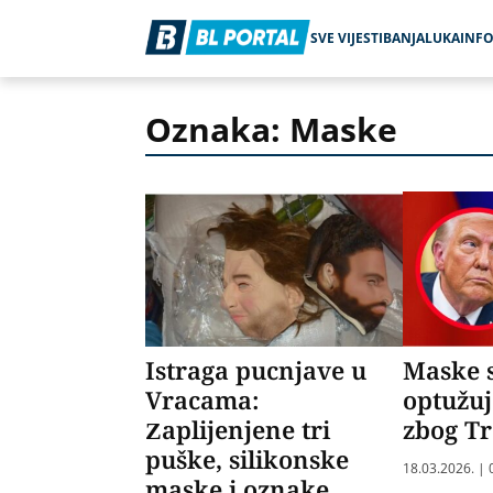
SVE VIJESTI
BANJALUKA
INF
Oznaka: Maske
Istraga pucnjave u
Maske s
Vracama:
optužu
Zaplijenjene tri
zbog T
puške, silikonske
18.03.2026. | 
maske i oznake