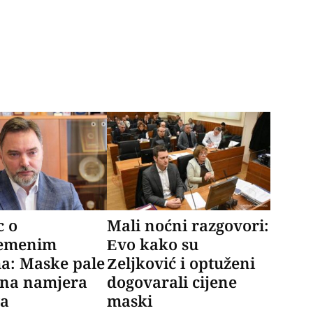
c o
Mali noćni razgovori:
remenim
Evo kako su
a: Maske pale
Zeljković i optuženi
ena namjera
dogovarali cijene
va
maski