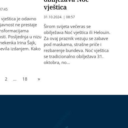
vještica
07:45
31.10.2024. | 08:57
 vještica je odavno
 javnost ne prestaje
Širom svijeta večeras se
ransformacijama
obilježava Noć vještica ili Helouin.
osti. Posljednja u nizu
Za ovaj praznik vezuju se zabave
nekenka Irina Šajk,
pod maskama, strašne priče i
ševila izdanjem. Kako
rezbarenje bundeva. Noć vještica
…
se tradicionalno obilježava 31.
oktobra, no…
2
…
18
»