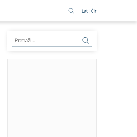
Lat
Ćir