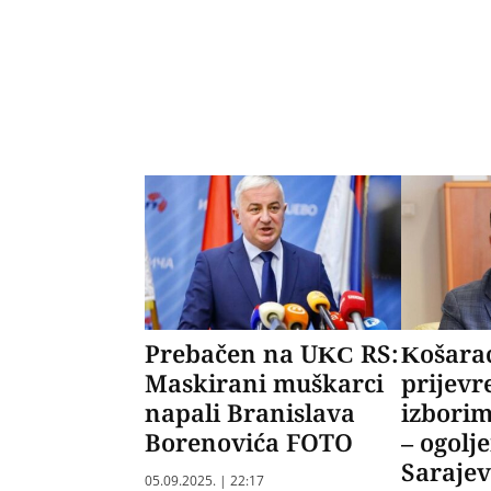
Prebačen na UKC RS:
Košara
Maskirani muškarci
prijev
napali Branislava
izborim
Borenovića FOTO
– ogolj
Saraje
05.09.2025. | 22:17