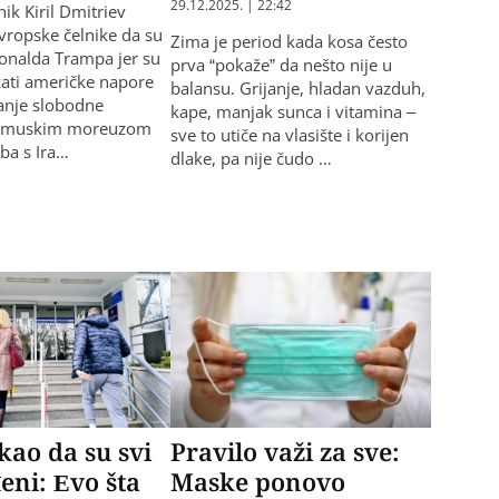
29.12.2025. | 22:42
nik Kiril Dmitriev
evropske čelnike da su
Zima je period kada kosa često
Donalda Trampa jer su
prva “pokaže” da nešto nije u
žati američke napore
balansu. Grijanje, hladan vazduh,
anje slobodne
kape, manjak sunca i vitamina –
Ormuskim moreuzom
sve to utiče na vlasište i korijen
ba s Ira…
dlake, pa nije čudo …
 kao da su svi
Pravilo važi za sve:
eni: Evo šta
Maske ponovo