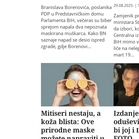
29.08.2025. | 
Branislava Borenovića, poslanika
PDP u Predstavničkom domu
Zamjenik pr
Parlamenta BiH, večeras su biber
ministara St
sprejom napala dva nepoznata
da izbori, k
maskirana muškarca. Kako BN
Centralna i
saznaje napad se desio ispred
BiH mimo vo
zgrade, gdje Borenovi…
liče na nel
mart 19…
Mitiseri nestaju, a
Izdanje
koža blista: Ove
oduševi
prirodne maske
bi joj i
možete napraviti u
FOTO