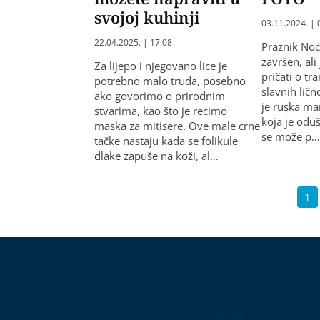
svojoj kuhinji
03.11.2024. | 
22.04.2025. | 17:08
Praznik Noć
završen, ali
Za lijepo i njegovano lice je
pričati o t
potrebno malo truda, posebno
slavnih ličn
ako govorimo o prirodnim
je ruska ma
stvarima, kao što je recimo
koja je odu
maska za mitisere. Ove male crne
se može p
tačke nastaju kada se folikule
dlake zapuše na koži, al…
1