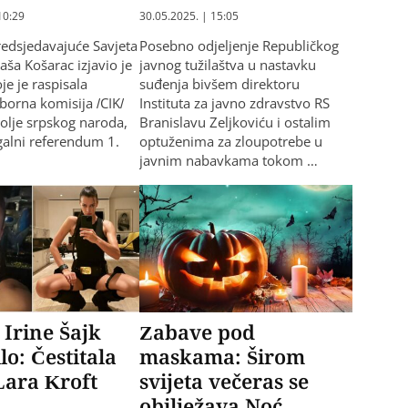
10:29
30.05.2025. | 15:05
edsjedavajuće Savjeta
Posebno odjeljenje Republičkog
aša Košarac izjavio je
javnog tužilaštva u nastavku
oje je raspisala
suđenja bivšem direktoru
zborna komisija /CIK/
Instituta za javno zdravstvo RS
lje srpskog naroda,
Branislavu Zeljkoviću i ostalim
egalni referendum 1.
optuženima za zloupotrebe u
javnim nabavkama tokom …
 Irine Šajk
Zabave pod
lo: Čestitala
maskama: Širom
 Lara Kroft
svijeta večeras se
obilježava Noć