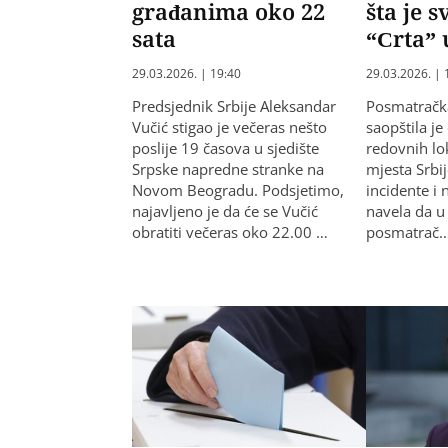
građanima oko 22
šta je s
sata
“Crta” 
29.03.2026. | 19:40
29.03.2026. | 
Predsjednik Srbije Aleksandar
Posmatračka
Vučić stigao je večeras nešto
saopštila j
poslije 19 časova u sjedište
redovnih lo
Srpske napredne stranke na
mjesta Srbij
Novom Beogradu. Podsjetimo,
incidente i 
najavljeno je da će se Vučić
navela da u
obratiti večeras oko 22.00 …
posmatrač