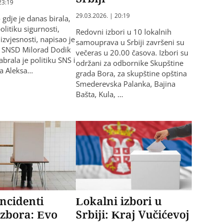
23:19
29.03.2026. | 20:19
 gdje je danas birala,
politiku sigurnosti,
Redovni izbori u 10 lokalnih
i izvjesnosti, napisao je
samouprava u Srbiji završeni su
k SNSD Milorad Dodik
večeras u 20.00 časova. Izbori su
zabrala je politiku SNS i
održani za odbornike Skupštine
ka Aleksa…
grada Bora, za skupštine opština
Smederevska Palanka, Bajina
Bašta, Kula, …
incidenti
Lokalni izbori u
zbora: Evo
Srbiji: Kraj Vučićevoj