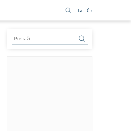
Lat
Ćir