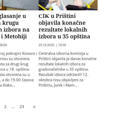
glasanje u
CIK u Prištini
 krugu
objavila konačne
h izbora na
rezultate lokalnih
i Metohiji
izbora u 35 opština
08:09
25.10.2025. | 19:56
j pokrajini Kosovo i
Centralna izborna komisija u
trosu su otvorena
Prištini objavila je danas konačne
sta za drugi krug
rezultate lokalnih izbora za
ora u 18. opština.
gradonačelnike u 35 opština.
sta otvorena su u
Rezultati izbora održanih 12.
, a do 19.00 časova
oktobra nisu objavljeni za
i u Đako…
Prištinu, Junik i Mam…
2
…
23
»