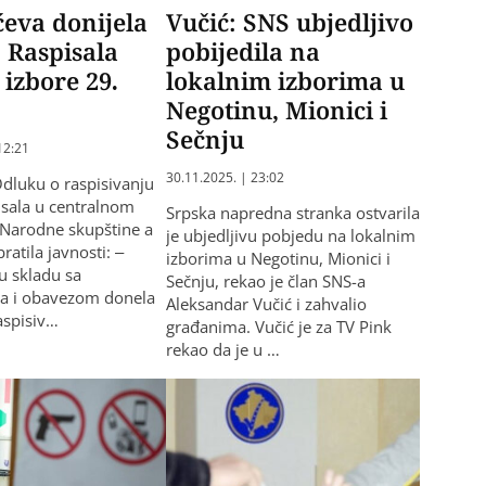
eva donijela
Vučić: SNS ubjedljivo
 Raspisala
pobijedila na
 izbore 29.
lokalnim izborima u
Negotinu, Mionici i
Sečnju
12:21
30.11.2025. | 23:02
Odluku o raspisivanju
isala u centralnom
Srpska napredna stranka ostvarila
Narodne skupštine a
je ubjedljivu pobjedu na lokalnim
atila javnosti: –
izborima u Negotinu, Mionici i
u skladu sa
Sečnju, rekao je član SNS-a
ma i obavezom donela
Aleksandar Vučić i zahvalio
aspisiv…
građanima. Vučić je za TV Pink
rekao da je u …