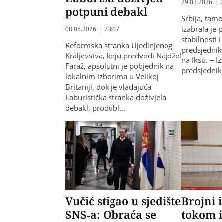
29.03.2026. | 
potpuni debakl
Srbija, tamo
izabrala je 
08.05.2026. | 23:07
stabilnosti 
Reformska stranka Ujedinjenog
predsjedni
Kraljevstva, koju predvodi Najdžel
na Iksu. – I
Faraž, apsolutni je pobjednik na
predsjedni
lokalnim izborima u Velikoj
Britaniji, dok je vladajuća
Laburistička stranka doživjela
debakl, produbl…
Vučić stigao u sjedište
Brojni 
SNS-a: Obraća se
tokom i