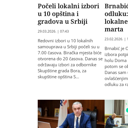
Počeli lokalni izbori
Brnabić
u 10 opština i
odluku:
gradova u Srbiji
lokalne
marta
29.03.2026. | 07:43
23.02.2026. | 
Redovni izbori u 10 lokalnih
samouprava u Srbiji počeli su u
Brnabić je 
7.00 časova. Biračka mjesta biće
izbora potp
otvorena do 20 časova. Danas se
holu Doma 
održavaju izbori za odbornike
potom se obr
Skupštine grada Bora, za
Danas sam 
skupštine opština S…
ovlašćenji
odluku za r