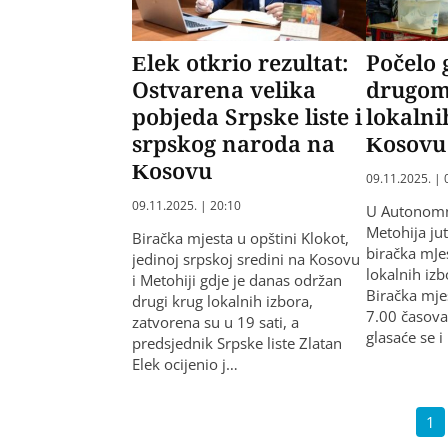
Elek otkrio rezultat:
Počelo 
Ostvarena velika
drugom
pobjeda Srpske liste i
lokalni
srpskog naroda na
Kosovu 
Kosovu
09.11.2025. | 
09.11.2025. | 20:10
U Autonomno
Metohija ju
Biračka mjesta u opštini Klokot,
biračka mJe
jedinoj srpskoj sredini na Kosovu
lokalnih izb
i Metohiji gdje je danas održan
Biračka mje
drugi krug lokalnih izbora,
7.00 časova
zatvorena su u 19 sati, a
glasaće se 
predsjednik Srpske liste Zlatan
Elek ocijenio j…
1