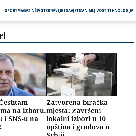
O
SPORT
MAGAZIN
ŽIVOT
ZDRAVLJE I SAVJETI
ZANIMLJIVOSTI
TEHNOLOGIJA
ri
Čestitam
Zatvorena biračka
ma na izboru,
mjesta: Završeni
u i SNS-u na
lokalni izbori u 10
!
opština i gradova u
Srbiji