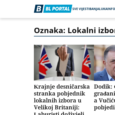
SVE VIJESTI
BANJALUKA
INF
Oznaka: Lokalni izbo
Krajnje desničarska
Dodik: 
stranka pobjednik
građani
lokalnih izbora u
a Vučić
Velikoj Britaniji:
pobjedi
Laburisti doživjeli