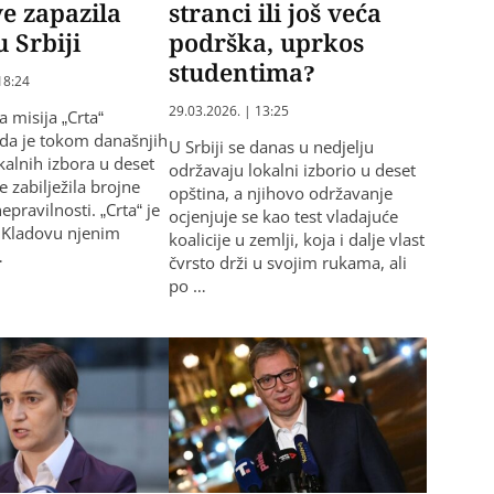
ve zapazila
stranci ili još veća
u Srbiji
podrška, uprkos
studentima?
18:24
29.03.2026. | 13:25
 misija „Crta“
e da je tokom današnjih
U Srbiji se danas u nedjelju
kalnih izbora u deset
održavaju lokalni izborio u deset
e zabilježila brojne
opština, a njihovo održavanje
nepravilnosti. „Crta“ je
ocjenjuje se kao test vladajuće
 Kladovu njenim
koalicije u zemlji, koja i dalje vlast
…
čvrsto drži u svojim rukama, ali
po …