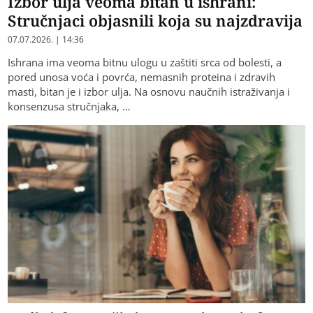
Izbor ulja veoma bitan u ishrani:
Stručnjaci objasnili koja su najzdravija
07.07.2026. | 14:36
Ishrana ima veoma bitnu ulogu u zaštiti srca od bolesti, a
pored unosa voća i povrća, nemasnih proteina i zdravih
masti, bitan je i izbor ulja. Na osnovu naučnih istraživanja i
konsenzusa stručnjaka, …