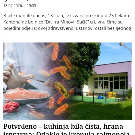
13.07.2026. | 15:35
Bijele mantile danas, 13. jula, je i zvanično skinulo 23 ljekara
Kantonalne bolnice “Dr. fra Mihovil Sučić” u Livnu čime su
pojedini odjeli u ovoj zdravstvenoj ustanovi ostali bez ijednog
…
Potvrđeno – kuhinja bila čista, hrana
ispravna: Odakle je krenula salmonela