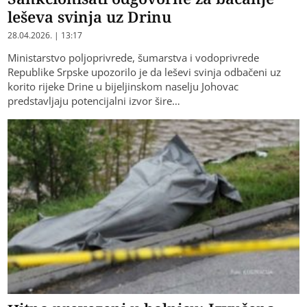
leševa svinja uz Drinu
28.04.2026. | 13:17
Ministarstvo poljoprivrede, šumarstva i vodoprivrede
Republike Srpske upozorilo je da leševi svinja odbačeni uz
korito rijeke Drine u bijeljinskom naselju Johovac
predstavljaju potencijalni izvor šire…