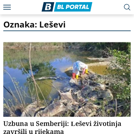
Oznaka: Leševi
Uzbuna u Semberiji: Leševi životinja
završili u rijekama