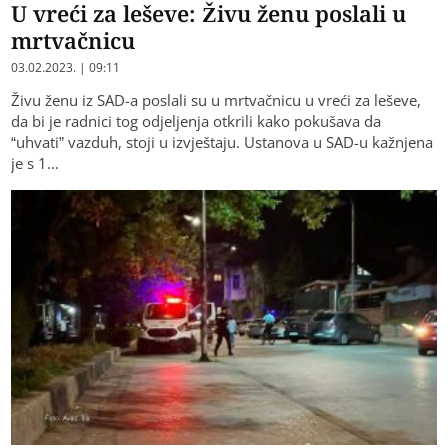
U vreći za leševe: Živu ženu poslali u
mrtvačnicu
03.02.2023. | 09:11
Živu ženu iz SAD-a poslali su u mrtvačnicu u vreći za leševe,
da bi je radnici tog odjeljenja otkrili kako pokušava da
“uhvati” vazduh, stoji u izvještaju. Ustanova u SAD-u kažnjena
je s 1…