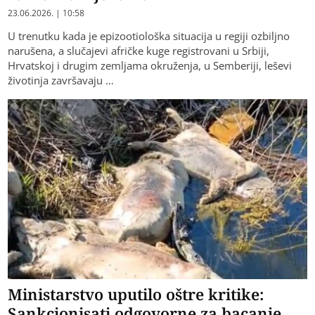
23.06.2026. | 10:58
U trenutku kada je epizootiološka situacija u regiji ozbiljno
narušena, a slučajevi afričke kuge registrovani u Srbiji,
Hrvatskoj i drugim zemljama okruženja, u Semberiji, leševi
životinja završavaju …
Ministarstvo uputilo oštre kritike:
Sankcionisati odgovorne za bacanje