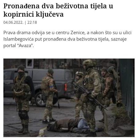
Pronađena dva beživotna tijela u
kopirnici ključeva
04.06.2022. | 22:18
Prava drama odvija se u centru Zenice, a nakon što su u ulici
Islambegovića put pronađena dva beživotna tijela, saznaje
portal “Avaza”.