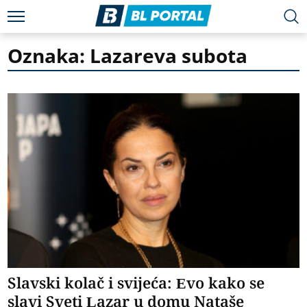
Oznaka: Lazareva subota
Slavski kolač i svijeća: Evo kako se
slavi Sveti Lazar u domu Nataše