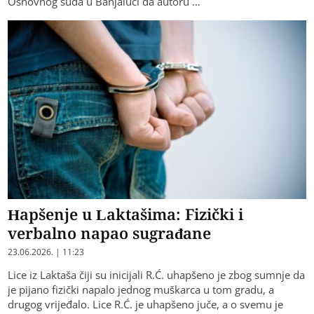
Osnovnog suda u Banjaluci da autoru …
Hapšenje u Laktašima: Fizički i
verbalno napao sugrađane
23.06.2026. | 11:23
Lice iz Laktaša čiji su inicijali R.Ć. uhapšeno je zbog sumnje da
je pijano fizički napalo jednog muškarca u tom gradu, a
drugog vrijeđalo. Lice R.Ć. je uhapšeno juče, a o svemu je