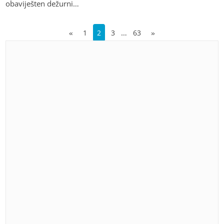
obaviješten dežurni…
…
«
1
2
3
63
»