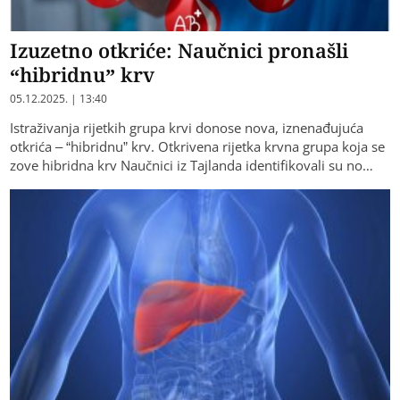
Izuzetno otkriće: Naučnici pronašli
“hibridnu” krv
05.12.2025. | 13:40
Istraživanja rijetkih grupa krvi donose nova, iznenađujuća
otkrića – “hibridnu” krv. Otkrivena rijetka krvna grupa koja se
zove hibridna krv Naučnici iz Tajlanda identifikovali su no…