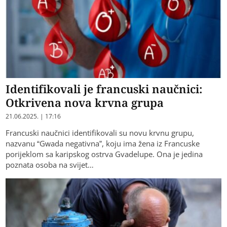
Identifikovali je francuski naučnici:
Otkrivena nova krvna grupa
21.06.2025. | 17:16
Francuski naučnici identifikovali su novu krvnu grupu,
nazvanu “Gwada negativna”, koju ima žena iz Francuske
porijeklom sa karipskog ostrva Gvadelupe. Ona je jedina
poznata osoba na svijet…