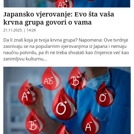
Japansko vjerovanje: Evo šta vaša
krvna grupa govori o vama
21.11.2025. | 14:26
Da li znaš koja je tvoja krvna grupa? Napomena: Ove tvrdnje
zasnivaju se na popularnim vjerovanjima iz Japana i nemaju
naučnu potvrdu, pa ih ne treba shvatati kao činjenice već kao
zanimljivu kulturnu…