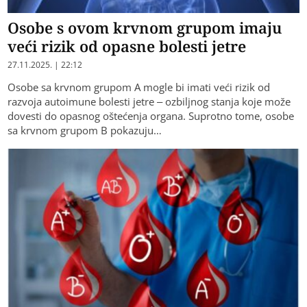
Osobe s ovom krvnom grupom imaju
veći rizik od opasne bolesti jetre
27.11.2025. | 22:12
Osobe sa krvnom grupom A mogle bi imati veći rizik od
razvoja autoimune bolesti jetre – ozbiljnog stanja koje može
dovesti do opasnog oštećenja organa. Suprotno tome, osobe
sa krvnom grupom B pokazuju…