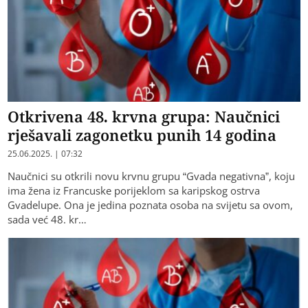
Otkrivena 48. krvna grupa: Naučnici
rješavali zagonetku punih 14 godina
25.06.2025. | 07:32
Naučnici su otkrili novu krvnu grupu “Gvada negativna”, koju
ima žena iz Francuske porijeklom sa karipskog ostrva
Gvadelupe. Ona je jedina poznata osoba na svijetu sa ovom,
sada već 48. kr…