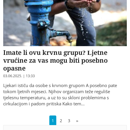
Imate li ovu krvnu grupu? Ljetne
vrućine za vas mogu biti posebno
opasne
03.06.2025. | 13:33
Ljekari ističu da osobe s krvnom grupom A posebno pate
tokom ljetnih mjeseci. Njihov organizam teže reguliše
tjelesnu temperaturu, a uz to su skloni problemima s
cirkulacijom i padom pritiska Kako tem…
1
2
3
»