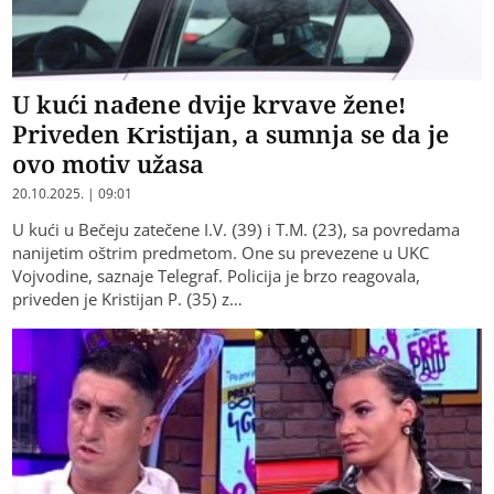
U kući nađene dvije krvave žene!
Priveden Kristijan, a sumnja se da je
ovo motiv užasa
20.10.2025. | 09:01
U kući u Bečeju zatečene I.V. (39) i T.M. (23), sa povredama
nanijetim oštrim predmetom. One su prevezene u UKC
Vojvodine, saznaje Telegraf. Policija je brzo reagovala,
priveden je Kristijan P. (35) z…