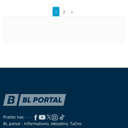
1
2
»
Pratite nas
BL portal - Informativno, Aktuelno, Tačno