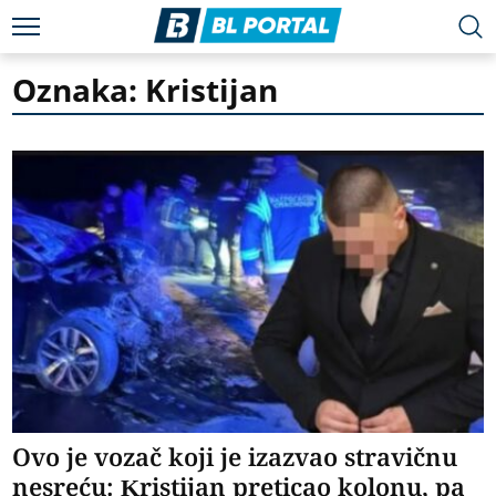
Oznaka: Kristijan
Ovo je vozač koji je izazvao stravičnu
nesreću: Kristijan preticao kolonu, pa