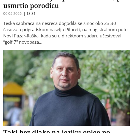
usmrtio porodicu
06.05.2026. | 13:31
Teška saobraćajna nesreća dogodila se sinoć oko 23.30
časova u prigradskom naselju Piloreti, na magistralnom putu
Novi Pazar-Raška, kada su u direktnom sudaru učestvovali
“golf 7” novopaza…
Taki bez dlake na jeziku opleo po