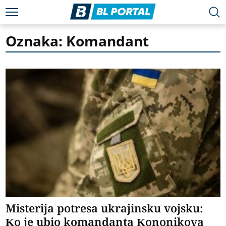
Oznaka: Komandant
Misterija potresa ukrajinsku vojsku:
Ko je ubio komandanta Kononikova