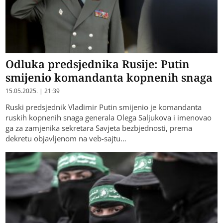
Odluka predsjednika Rusije: Putin
smijenio komandanta kopnenih snaga
15.05.2025. | 21:39
Ruski predsjednik Vladimir Putin smijenio je komandanta
ruskih kopnenih snaga generala Olega Saljukova i imenovao
ga za zamjenika sekretara Savjeta bezbjednosti, prema
dekretu objavljenom na veb-sajtu…