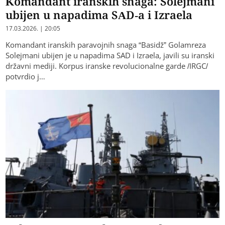
Komandant iranskih snaga: Solejmani
ubijen u napadima SAD-a i Izraela
17.03.2026. | 20:05
Komandant iranskih paravojnih snaga “Basidž” Golamreza
Solejmani ubijen je u napadima SAD i Izraela, javili su iranski
državni mediji. Korpus iranske revolucionalne garde /IRGC/
potvrdio j…