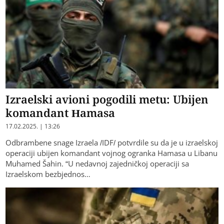
Izraelski avioni pogodili metu: Ubijen
komandant Hamasa
17.02.2025. | 13:26
Odbrambene snage Izraela /IDF/ potvrdile su da je u izraelskoj
operaciji ubijen komandant vojnog ogranka Hamasa u Libanu
Muhamed Šahin. “U nedavnoj zajedničkoj operaciji sa
Izraelskom bezbjednos…