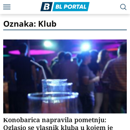
Oznaka: Klub
Konobarica napravila pometnju:
Oglasio se vlasnik kluba u kojem je