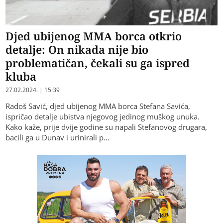
Djed ubijenog MMA borca otkrio
detalje: On nikada nije bio
problematičan, čekali su ga ispred
kluba
27.02.2024. | 15:39
Radoš Savić, djed ubijenog MMA borca Stefana Savića,
ispričao detalje ubistva njegovog jedinog muškog unuka.
Kako kaže, prije dvije godine su napali Stefanovog drugara,
bacili ga u Dunav i urinirali p…