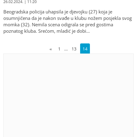
26.02.2024. | 11:20
Beogradska policija uhapsila je djevojku (27) koja je
osumnjičena da je nakon svađe u klubu nožem posjekla svog
momka (32). Nemila scena odigrala se pred gostima
poznatog kluba. Srećom, mladić je dobi…
…
«
1
13
14