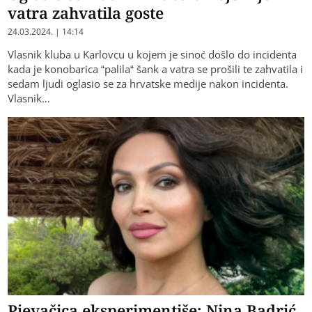
vatra zahvatila goste
24.03.2024. | 14:14
Vlasnik kluba u Karlovcu u kojem je sinoć došlo do incidenta
kada je konobarica “palila“ šank a vatra se prošili te zahvatila i
sedam ljudi oglasio se za hrvatske medije nakon incidenta.
Vlasnik…
Pjevačica eksperimentiše: Nina Badrić