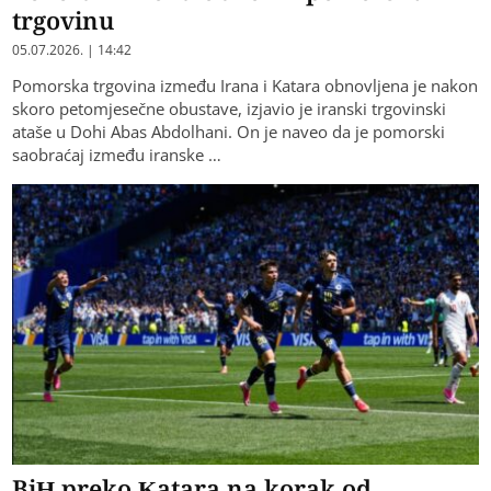
trgovinu
05.07.2026. | 14:42
Pomorska trgovina između Irana i Katara obnovljena je nakon
skoro petomjesečne obustave, izjavio je iranski trgovinski
ataše u Dohi Abas Abdolhani. On je naveo da je pomorski
saobraćaj između iranske …
BiH preko Katara na korak od