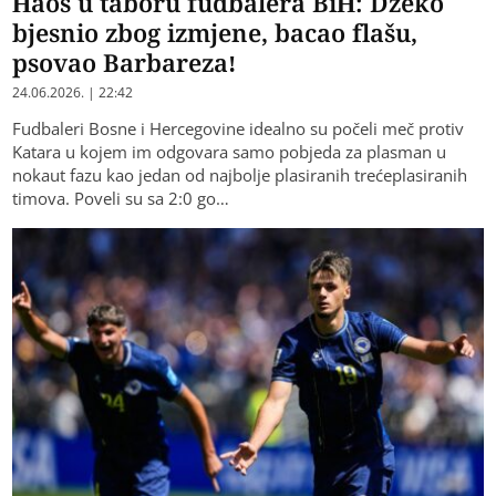
Haos u taboru fudbalera BiH: Džeko
bjesnio zbog izmjene, bacao flašu,
psovao Barbareza!
24.06.2026. | 22:42
Fudbaleri Bosne i Hercegovine idealno su počeli meč protiv
Katara u kojem im odgovara samo pobjeda za plasman u
nokaut fazu kao jedan od najbolje plasiranih trećeplasiranih
timova. Poveli su sa 2:0 go…