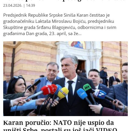
23.04.2026. | 14:39
Predsjednik Republike Srpske Siniša Karan čestitao je
gradonačelniku Laktaša Miroslavu Bojiću, predsjedniku
Skupštine grada Srđanu Blagojeviću, odbornicima i svim
građanima Dan grada, 23. april, sa že…
Karan poručio: NATO nije uspio da
uništi Srbe, postali su još jači VIDEO