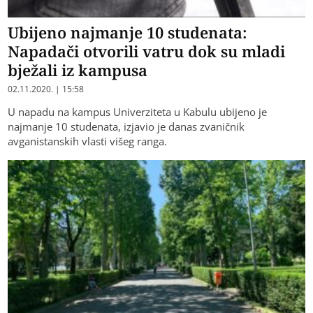
Ubijeno najmanje 10 studenata:
Napadači otvorili vatru dok su mladi
bježali iz kampusa
02.11.2020. | 15:58
U napadu na kampus Univerziteta u Kabulu ubijeno je
najmanje 10 studenata, izjavio je danas zvaničnik
avganistanskih vlasti višeg ranga.