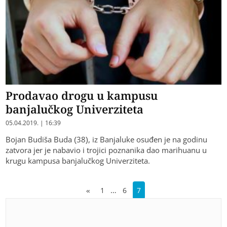
Prodavao drogu u kampusu
banjalučkog Univerziteta
05.04.2019. | 16:39
Bojan Budiša Buda (38), iz Banjaluke osuđen je na godinu
zatvora jer je nabavio i trojici poznanika dao marihuanu u
krugu kampusa banjalučkog Univerziteta.
…
«
1
6
7