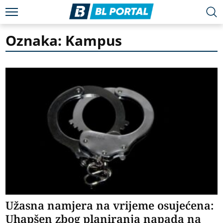
Oznaka: Kampus
Užasna namjera na vrijeme osujećena:
Uhapšen zbog planiranja napada na