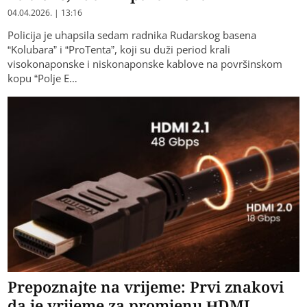
04.04.2026. | 13:16
Policija je uhapsila sedam radnika Rudarskog basena
“Kolubara” i “ProTenta”, koji su duži period krali
visokonaponske i niskonaponske kablove na površinskom
kopu “Polje E…
Prepoznajte na vrijeme: Prvi znakovi
da je vrijeme za promjenu HDMI