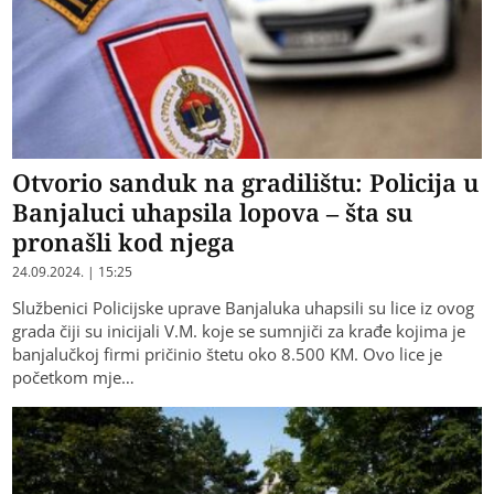
Otvorio sanduk na gradilištu: Policija u
Banjaluci uhapsila lopova – šta su
pronašli kod njega
24.09.2024. | 15:25
Službenici Policijske uprave Banjaluka uhapsili su lice iz ovog
grada čiji su inicijali V.M. koje se sumnjiči za krađe kojima je
banjalučkoj firmi pričinio štetu oko 8.500 KM. Ovo lice je
početkom mje…