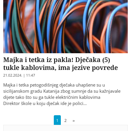
Majka i tetka iz pakla! Dječaka (5)
tukle kablovima, ima jezive povrede
21.02.2024. | 11:47
Majka i tetka petogodišnjeg dječaka uhapšene su u
sicilijanskom gradu Katanija zbog sumnje da su kažnjavale
dijete tako što su ga tukle električnim kablovima
Direktor škole u koju dječak ide je polici…
1
2
»