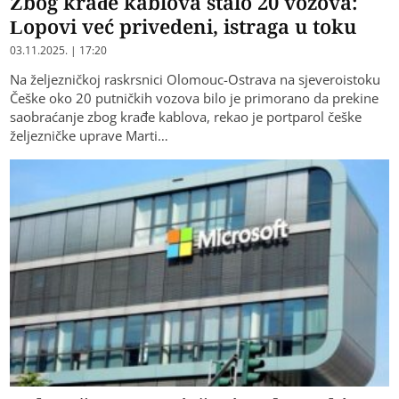
Zbog krađe kablova stalo 20 vozova:
Lopovi već privedeni, istraga u toku
03.11.2025. | 17:20
Na željezničkoj raskrsnici Olomouc-Ostrava na sjeveroistoku
Češke oko 20 putničkih vozova bilo je primorano da prekine
saobraćanje zbog krađe kablova, rekao je portparol češke
željezničke uprave Marti…