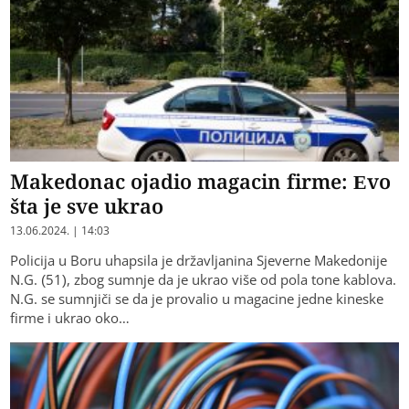
Makedonac ojadio magacin firme: Evo
šta je sve ukrao
13.06.2024. | 14:03
Policija u Boru uhapsila je državljanina Sjeverne Makedonije
N.G. (51), zbog sumnje da je ukrao više od pola tone kablova.
N.G. se sumnjiči se da je provalio u magacine jedne kineske
firme i ukrao oko…