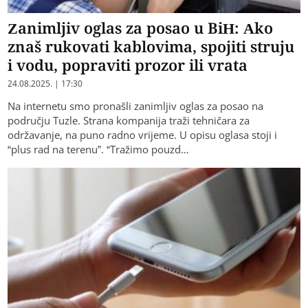
Zanimljiv oglas za posao u BiH: Ako
znaš rukovati kablovima, spojiti struju
i vodu, popraviti prozor ili vrata
24.08.2025. | 17:30
Na internetu smo pronašli zanimljiv oglas za posao na
području Tuzle. Strana kompanija traži tehničara za
održavanje, na puno radno vrijeme. U opisu oglasa stoji i
“plus rad na terenu”. “Tražimo pouzd…