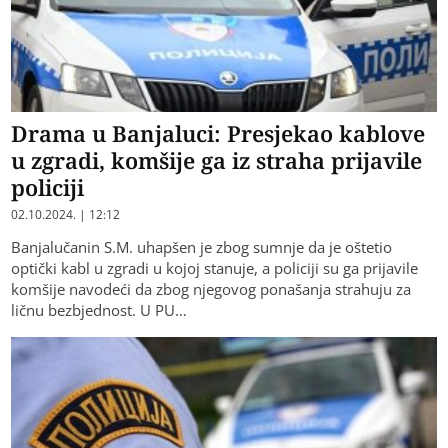
Drama u Banjaluci: Presjekao kablove
u zgradi, komšije ga iz straha prijavile
policiji
02.10.2024. | 12:12
Banjalučanin S.M. uhapšen je zbog sumnje da je oštetio
optički kabl u zgradi u kojoj stanuje, a policiji su ga prijavile
komšije navodeći da zbog njegovog ponašanja strahuju za
ličnu bezbjednost. U PU…