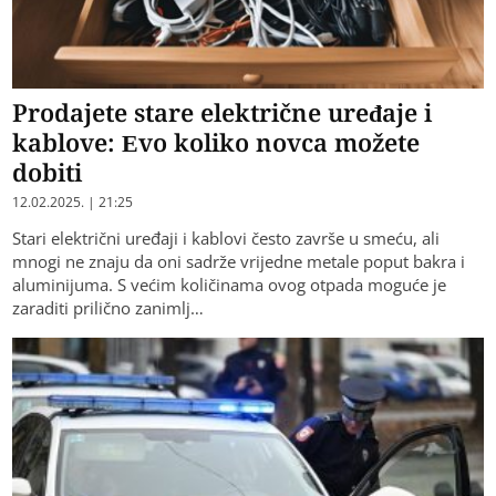
Prodajete stare električne uređaje i
kablove: Evo koliko novca možete
dobiti
12.02.2025. | 21:25
​Stari električni uređaji i kablovi često završe u smeću, ali
mnogi ne znaju da oni sadrže vrijedne metale poput bakra i
aluminijuma. S većim količinama ovog otpada moguće je
zaraditi prilično zanimlj…