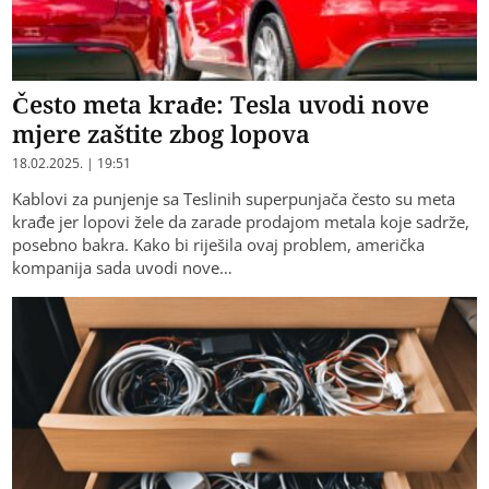
Često meta krađe: Tesla uvodi nove
mjere zaštite zbog lopova
18.02.2025. | 19:51
Kablovi za punjenje sa Teslinih superpunjača često su meta
krađe jer lopovi žele da zarade prodajom metala koje sadrže,
posebno bakra. Kako bi riješila ovaj problem, američka
kompanija sada uvodi nove…