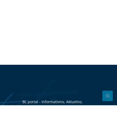
BL portal - Informativno, Aktuelno,
Tačno
Dozvoljeno preuzimanje sadržaja