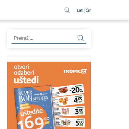
Lat
Ćir