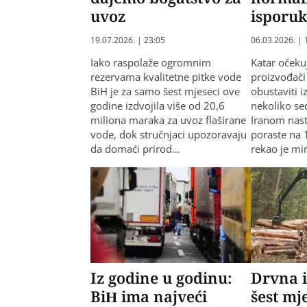
uvoz
isporu
19.07.2026. | 23:05
06.03.2026. | 
Iako raspolaže ogromnim
Katar očekuj
rezervama kvalitetne pitke vode
proizvođači
BiH je za samo šest mjeseci ove
obustaviti 
godine izdvojila više od 20,6
nekoliko se
miliona maraka za uvoz flaširane
Iranom nasta
vode, dok stručnjaci upozoravaju
poraste na 
da domaći prirod…
rekao je mi
Iz godine u godinu:
Drvna i
BiH ima najveći
šest mj