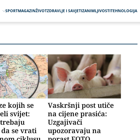
O
SPORT
MAGAZIN
ŽIVOT
ZDRAVLJE I SAVJETI
ZANIMLJIVOSTI
TEHNOLOGIJA
e kojih se
Vaskršnji post utiče
eli svijet:
na cijene prasića:
trebaju
Uzgajivači
 da se vrati
upozoravaju na
nom ciklusu
porast FOTO