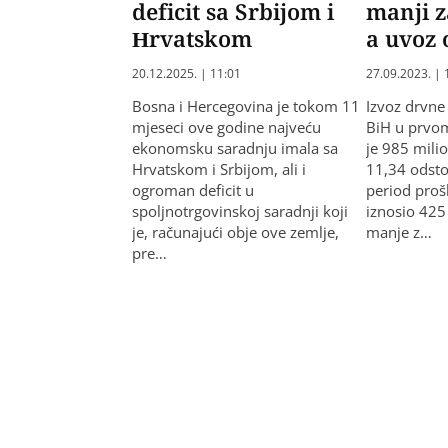
deficit sa Srbijom i
manji z
Hrvatskom
a uvoz 
20.12.2025. | 11:01
27.09.2023. | 
Bosna i Hercegovina je tokom 11
Izvoz drvne
mjeseci ove godine najveću
BiH u prvom
ekonomsku saradnju imala sa
je 985 mili
Hrvatskom i Srbijom, ali i
11,34 odsto
ogroman deficit u
period proš
spoljnotrgovinskoj saradnji koji
iznosio 425
je, računajući obje ove zemlje,
manje z…
pre…