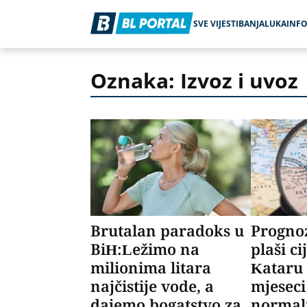
SVE VIJESTI
BANJALUKA
INF
Oznaka: Izvoz i uvoz
Brutalan paradoks u
Prognoz
BiH:Ležimo na
plaši cij
milionima litara
Kataru 
najčistije vode, a
mjeseci
dajemo bogatstvo za
normal