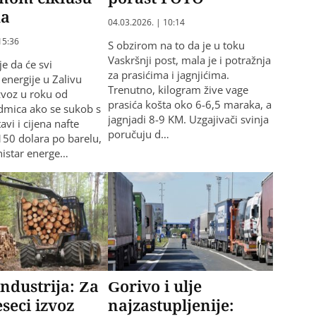
ka
04.03.2026. | 10:14
15:36
S obzirom na to da je u toku
Vaskršnji post, mala je i potražnja
e da će svi
za prasićima i jagnjićima.
 energije u Zalivu
Trenutno, kilogram žive vage
izvoz u roku od
prasića košta oko 6-6,5 maraka, a
dmica ako se sukob s
jagnjadi 8-9 KM. Uzgajivači svinja
vi i cijena nafte
poručuju d…
150 dolara po barelu,
nistar energe…
ndustrija: Za
Gorivo i ulje
eseci izvoz
najzastupljenije: