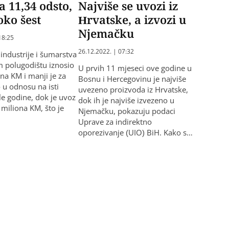
a 11,34 odsto,
Najviše se uvozi iz
oko šest
Hrvatske, a izvozi u
Njemačku
18:25
26.12.2022. | 07:32
 industrije i šumarstva
 polugodištu iznosio
U prvih 11 mjeseci ove godine u
ona KM i manji je za
Bosnu i Hercegovinu je najviše
 u odnosu na isti
uvezeno proizvoda iz Hrvatske,
le godine, dok je uvoz
dok ih je najviše izvezeno u
 miliona KM, što je
Njemačku, pokazuju podaci
Uprave za indirektno
oporezivanje (UIO) BiH. Kako s…