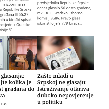
predsjednika Republike Srpske
nim izborima za
danas glasalo 56 odsto građana,
a Republike Srpske
rekli su u Gradskoj izbornoj
 građana ili 55,27
komisiji /GIK/. Pravo glasa
ih u birački spisak,
iskoristilo je 9.779 birača…
predsjednik Gradske
isije /GI…
 glasanja:
Zašto mladi u
jte kolika je
Srpskoj ne glasaju:
st građana do
Istraživanje otkriva
va
duboko nepovjerenje
u politiku
11:38