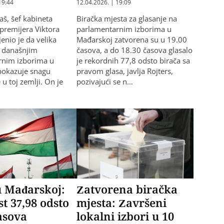
19:44
12.04.2026. | 19:09
aš, šef kabineta
Biračka mjesta za glasanje na
premijera Viktora
parlamentarnim izborima u
enio je da velika
Mađarskoj zatvorena su u 19.00
a današnjim
časova, a do 18.30 časova glasalo
rnim izborima u
je rekordnih 77,8 odsto birača sa
pokazuje snagu
pravom glasa, javlja Rojters,
u toj zemlji. On je
pozivajući se n…
u Mađarskoj:
Zatvorena biračka
st 37,98 odsto
mjesta: Završeni
asova
lokalni izbori u 10