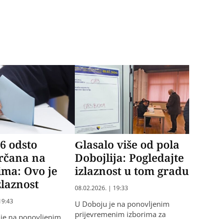
6 odsto
Glasalo više od pola
orčana na
Dobojlija: Pogledajte
tima: Ovo je
izlaznost u tom gradu
zlaznost
08.02.2026. | 19:33
19:43
U Doboju je na ponovljenim
prijevremenim izborima za
 je na ponovljenim