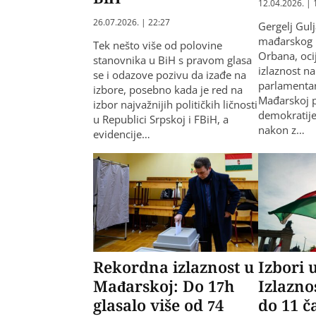
12.04.2026. | 
26.07.2026. | 22:27
Gergelj Gulj
mađarskog 
Tek nešto više od polovine
Orbana, ocij
stanovnika u BiH s pravom glasa
izlaznost n
se i odazove pozivu da izađe na
parlamenta
izbore, posebno kada je red na
Mađarskoj 
izbor najvažnijih političkih ličnosti
demokratije 
u Republici Srpskoj i FBiH, a
nakon z…
evidencije…
Rekordna izlaznost u
Izbori 
Mađarskoj: Do 17h
Izlazno
glasalo više od 74
do 11 č