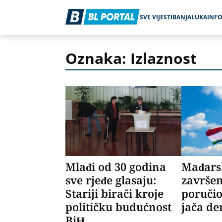
SVE VIJESTI
BANJALUKA
INF
Oznaka: Izlaznost
Mlađi od 30 godina
Mađarsk
sve rjeđe glasaju:
završen
Stariji birači kroje
poručio
političku budućnost
jača de
BiH