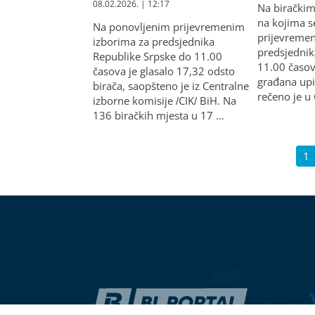
08.02.2026. | 12:17
Na birački
na kojima s
Na ponovljenim prijevremenim
prijevremen
izborima za predsjednika
predsjednik
Republike Srpske do 11.00
11.00 časov
časova je glasalo 17,32 odsto
građana upi
birača, saopšteno je iz Centralne
rečeno je u
izborne komisije /CIK/ BiH. Na
136 biračkih mjesta u 17 …
1