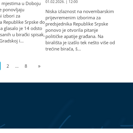
01.02.2026. | 12:00
m mjestima u Doboju
e ponovljaju
Niska izlaznost na novembarskim
i izbori za
prijevremenim izborima za
a Republike Srpske do
predsjednika Republike Srpske
a glasalo je 14 odsto
ponovo je otvorila pitanje
sanih u birački spisak,
političke apatije građana. Na
 Gradskoj i…
birališta je izašlo tek nešto više od
trećine birača, š…
2
…
8
»