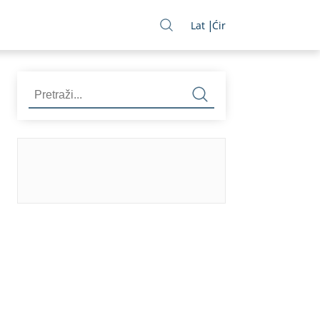
Lat
Ćir