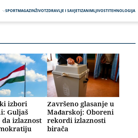
O
SPORT
MAGAZIN
ŽIVOT
ZDRAVLJE I SAVJETI
ZANIMLJIVOSTI
TEHNOLOGIJA
i izbori
Završeno glasanje u
i: Guljaš
Mađarskoj: Oboreni
 da izlaznost
rekordi izlaznosti
mokratiju
birača