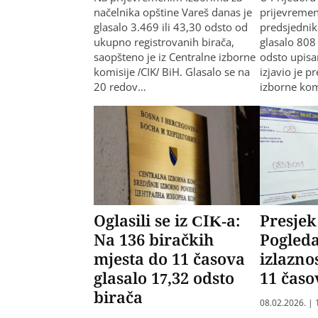
načelnika opštine Vareš danas je
prijevreme
glasalo 3.469 ili 43,30 odsto od
predsjednik
ukupno registrovanih birača,
glasalo 808
saopšteno je iz Centralne izborne
odsto upisan
komisije /CIK/ BiH. Glasalo se na
izjavio je 
20 redov…
izborne kom
Oglasili se iz CIK-a:
Presjek
Na 136 biračkih
Pogleda
mjesta do 11 časova
izlazno
glasalo 17,32 odsto
11 časo
birača
08.02.2026. | 