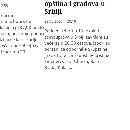
opština i gradova u
12:58
Srbiji
rača na
rnim izborima u
29.03.2026. | 20:19
ostigla je 37,98 odsto
Redovni izbori u 10 lokalnih
sova, pokazuju podaci
samouprava u Srbiji završeni su
izborne kancelarije.
večeras u 20.00 časova. Izbori su
e veća u poređenju sa
održani za odbornike Skupštine
 izborima 20…
grada Bora, za skupštine opština
Smederevska Palanka, Bajina
Bašta, Kula, …