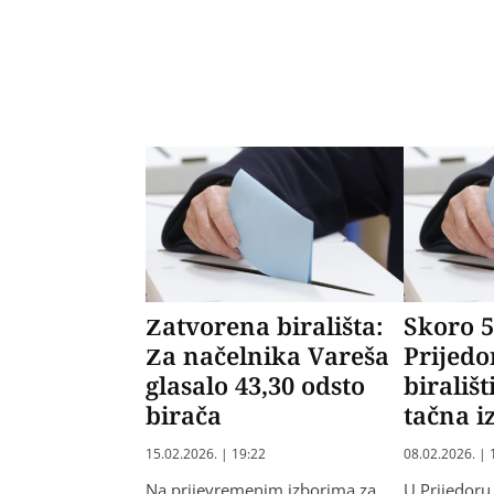
Zatvorena birališta:
Skoro 5
Za načelnika Vareša
Prijed
glasalo 43,30 odsto
birališ
birača
tačna i
15.02.2026. | 19:22
08.02.2026. | 
Na prijevremenim izborima za
U Prijedoru