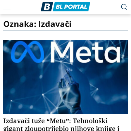
Oznaka: Izdavači
Izdavači tuže “Metu”: Tehnološki
gigant zloupotrijebio njihove knjige i