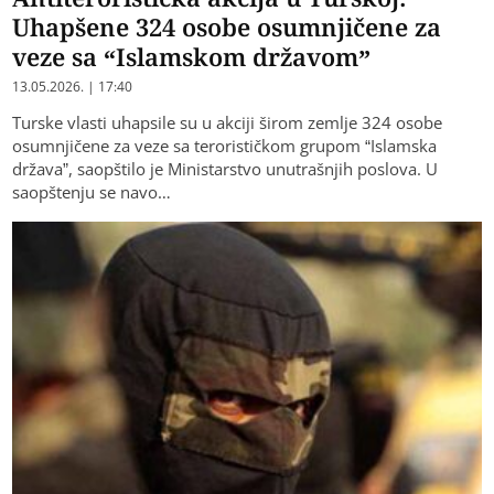
Uhapšene 324 osobe osumnjičene za
veze sa “Islamskom državom”
13.05.2026. | 17:40
Turske vlasti uhapsile su u akciji širom zemlje 324 osobe
osumnjičene za veze sa terorističkom grupom “Islamska
država”, saopštilo je Ministarstvo unutrašnjih poslova. U
saopštenju se navo…