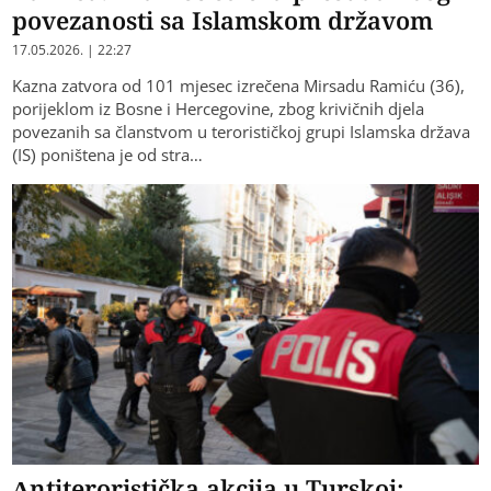
povezanosti sa Islamskom državom
17.05.2026. | 22:27
Kazna zatvora od 101 mjesec izrečena Mirsadu Ramiću (36),
porijeklom iz Bosne i Hercegovine, zbog krivičnih djela
povezanih sa članstvom u terorističkoj grupi Islamska država
(IS) poništena je od stra…
Antiteroristička akcija u Turskoj: