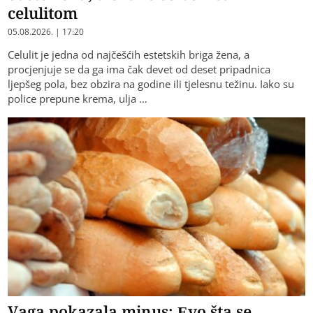
celulitom
05.08.2026. | 17:20
Celulit je jedna od najčešćih estetskih briga žena, a
procjenjuje se da ga ima čak devet od deset pripadnica
ljepšeg pola, bez obzira na godine ili tjelesnu težinu. Iako su
police prepune krema, ulja …
Vaga pokazala minus: Evo šta se