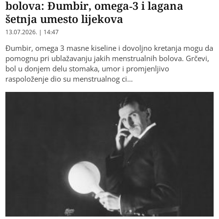
bolova: Đumbir, omega-3 i lagana
šetnja umesto lijekova
13.07.2026. | 14:47
Đumbir, omega 3 masne kiseline i dovoljno kretanja mogu da
pomognu pri ublažavanju jakih menstrualnih bolova. Grčevi,
bol u donjem delu stomaka, umor i promjenljivo
raspoloženje dio su menstrualnog ci…