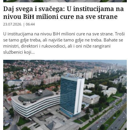
Daj svega i svačega: U institucijama na
nivou BiH milioni cure na sve strane
23.07.2026. | 06:44
U institucijama na nivou BiH milioni cure na sve strane. Troši
se tamo gdje treba, ali najviše tamo gdje ne treba. Bahate se
ministri, direktori i rukovodioci, ali i oni niže rangirani
službenici koji…