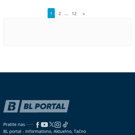
…
1
2
12
»
Pratite nas
BL portal - Informativno, Aktuelno, Tačno