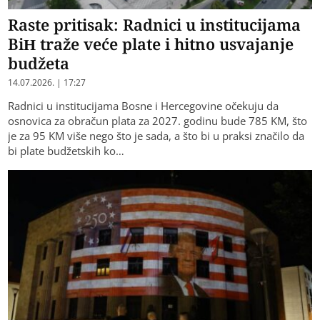
Raste pritisak: Radnici u institucijama
BiH traže veće plate i hitno usvajanje
budžeta
14.07.2026. | 17:27
Radnici u institucijama Bosne i Hercegovine očekuju da
osnovica za obračun plata za 2027. godinu bude 785 KM, što
je za 95 KM više nego što je sada, a što bi u praksi značilo da
bi plate budžetskih ko…