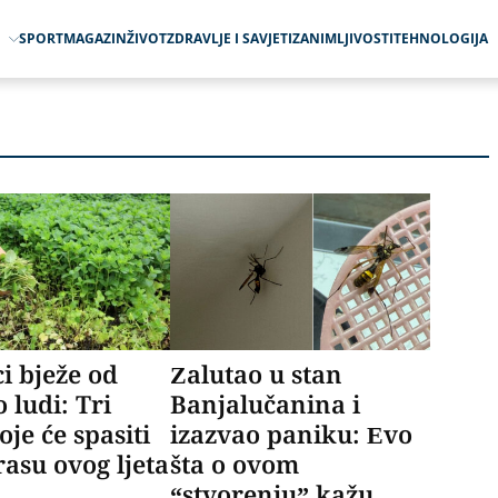
O
SPORT
MAGAZIN
ŽIVOT
ZDRAVLJE I SAVJETI
ZANIMLJIVOSTI
TEHNOLOGIJA
i bježe od
Zalutao u stan
 ludi: Tri
Banjalučanina i
oje će spasiti
izazvao paniku: Evo
rasu ovog ljeta
šta o ovom
“stvorenju” kažu