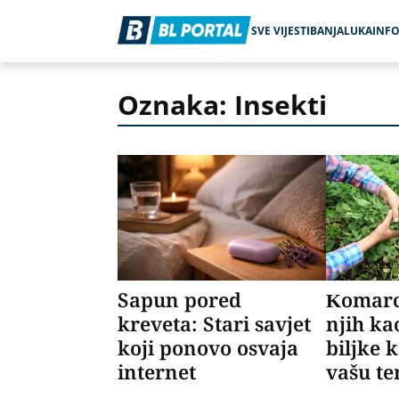
SVE VIJESTI
BANJALUKA
INF
Oznaka: Insekti
Sapun pored
Komarc
kreveta: Stari savjet
njih kao
koji ponovo osvaja
biljke k
internet
vašu te