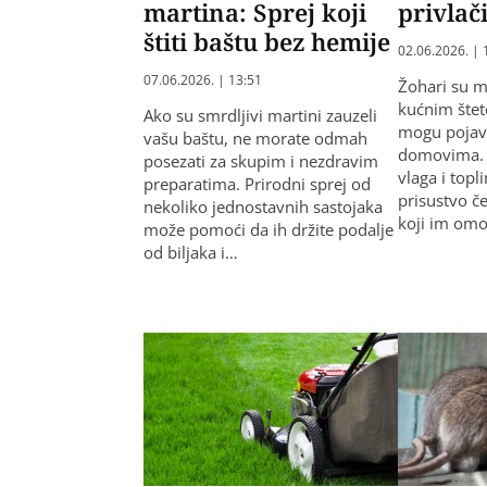
martina: Sprej koji
privlač
štiti baštu bez hemije
02.06.2026. | 
07.06.2026. | 13:51
Žohari su 
kućnim štet
Ako su smrdljivi martini zauzeli
mogu pojavit
vašu baštu, ne morate odmah
domovima. P
posezati za skupim i nezdravim
vlaga i topl
preparatima. Prirodni sprej od
prisustvo č
nekoliko jednostavnih sastojaka
koji im om
može pomoći da ih držite podalje
od biljaka i…