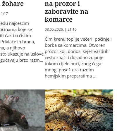
i žohare
na prozor i
zaboravite na
11:17
komarce
među najčešćim
očinama koje se
08.05.2026. | 21:16
i čak i u čistim
Čim krenu toplije večeri, počinje i
rivlače ih hrana,
borba sa komarcima. Otvoren
ina, a njihovo
prozor koji donosi svjež vazduh
esto ukazuje na uslove
često znači i dosadno zujanje
ogućavaju brzo razm…
tokom cijele noći, zbog čega
mnogi posežu za raznim
hemijskim preparatima …