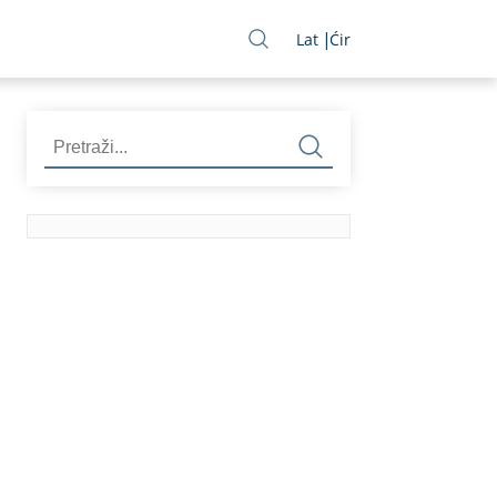
Lat
Ćir