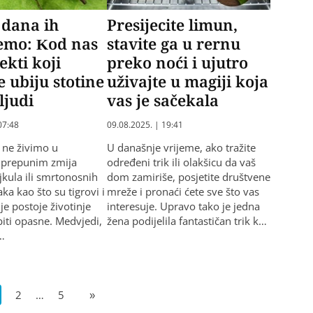
 dana ih
Presijecite limun,
šemo: Kod nas
stavite ga u rernu
ekti koji
preko noći i ujutro
e ubiju stotine
uživajte u magiji koja
ljudi
vas je sačekala
07:48
09.08.2025. | 19:41
i ne živimo u
U današnje vrijeme, ako tražite
 prepunim zmija
određeni trik ili olakšicu da vaš
jkula ili smrtonosnih
dom zamiriše, posjetite društvene
ka kao što su tigrovi i
mreže i pronaći ćete sve što vas
dje postoje životinje
interesuje. Upravo tako je jedna
iti opasne. Medvjedi,
žena podijelila fantastičan trik k…
…
2
…
5
»