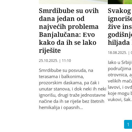
Smrdibube su ovih
Svakog
dana jedan od
ignori
najvećih problema
žive ins
Banjalučana: Evo
godišnj
kako da ih se lako
hiljada 
riješite
18.08.2025. | 
25.10.2025. | 11:10
Iako u Srbij
područjima
Smrdibube su posvuda, na
otrovnica, a
terasama i balkonima,
velikih mača
prozorskim daskama, pa čak i
lavovi, i ov
unutar stanova, i dok neki ih neki
koje mogu b
ignorišu, drugi traže jednostavne
vukovi, šak
načine da ih se riješe bez štetnih
hemikalija i opasnih…
1