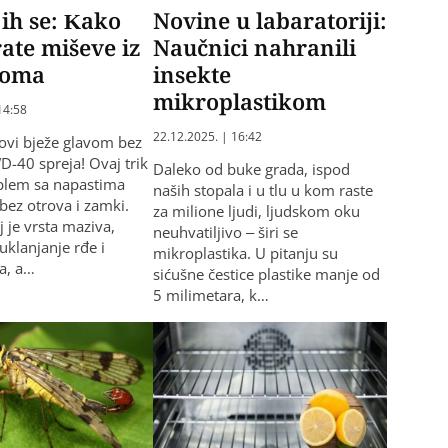
 ih se: Kako
Novine u labaratoriji:
rate miševe iz
Naučnici nahranili
doma
insekte
mikroplastikom
14:58
22.12.2025. | 16:42
covi bježe glavom bez
D-40 spreja! Ovaj trik
Daleko od buke grada, ispod
blem sa napastima
naših stopala i u tlu u kom raste
 bez otrova i zamki.
za milione ljudi, ljudskom oku
 je vrsta maziva,
neuhvatiljivo – širi se
uklanjanje rđe i
mikroplastika. U pitanju su
a, a…
sićušne čestice plastike manje od
5 milimetara, k…