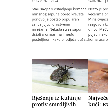
13.07.2026. | 21:24
14.06.2026. | 
Stari savjet o ostavljanju komada
Nešto je po
mirisnog sapuna pored kreveta
večerima pr
ponovo je postao popularan
Miris cvijeć
zahvaljujući društvenim
razgovori k
mrežama. Nekada su se sapuni
u noć. Među
držali u ormarima i među
pojavi neko
posteljinom kako bi odjeća duže…
komaraca p
Rješenje iz kuhinje
Najveće
protiv smrdljivih
kući: E