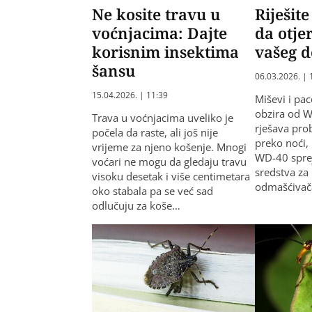
Ne kosite travu u
Riješite
voćnjacima: Dajte
da otje
korisnim insektima
vašeg 
šansu
06.03.2026. | 
15.04.2026. | 11:39
Miševi i pa
obzira od W
Trava u voćnjacima uveliko je
rješava pro
počela da raste, ali još nije
preko noći,
vrijeme za njeno košenje. Mnogi
WD-40 sprej
voćari ne mogu da gledaju travu
sredstva za 
visoku desetak i više centimetara
odmašćivač
oko stabala pa se već sad
odlučuju za koše…