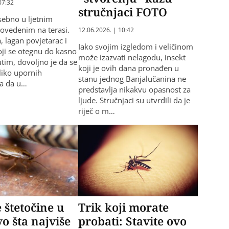
07:32
stručnjaci FOTO
sebno u ljetnim
ovedenim na terasi.
12.06.2026. | 10:42
a, lagan povjetarac i
Iako svojim izgledom i veličinom
oji se otegnu do kasno
može izazvati nelagodu, insekt
tim, dovoljno je da se
koji je ovih dana pronađen u
liko upornih
stanu jednog Banjalučanina ne
a da u…
predstavlja nikakvu opasnost za
ljude. Stručnjaci su utvrdili da je
riječ o m…
 štetočine u
Trik koji morate
vo šta najviše
probati: Stavite ovo