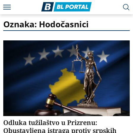
Oznaka: Hodočasnici
Odluka tužilaštvo u Prizrenu:
Obustavljena istraga protiv srpskih