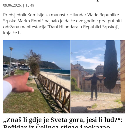
09.06.2026. | 15:49
Predsjednik Komisije za manastir Hilandar Vlade Republike
Srpske Marko Romić najavio je da će ove godine prvi put biti
održana manifestacija “Dani Hilandara u Republici Srpskoj”,
koja će b…
„Znaš li gdje je Sveta gora, jesi li lud?“:
Božidar iz Čelinca stigao i pokazao