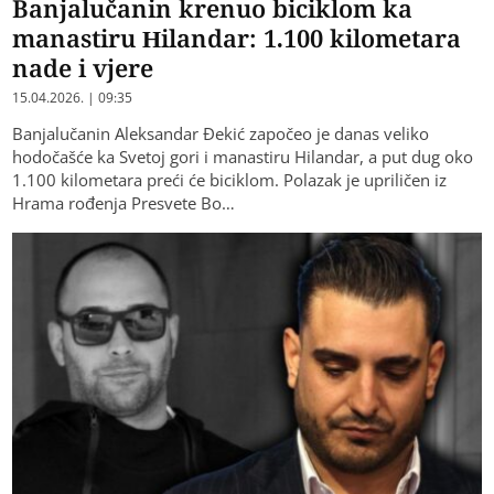
Banjalučanin krenuo biciklom ka
manastiru Hilandar: 1.100 kilometara
nade i vjere
15.04.2026. | 09:35
Banjalučanin Aleksandar Đekić započeo je danas veliko
hodočašće ka Svetoj gori i manastiru Hilandar, a put dug oko
1.100 kilometara preći će biciklom. Polazak je upriličen iz
Hrama rođenja Presvete Bo…