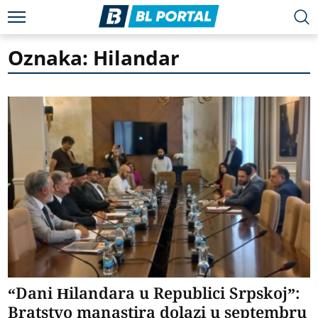
Oznaka: Hilandar
“Dani Hilandara u Republici Srpskoj”:
Bratstvo manastira dolazi u septembru