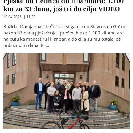
Pješke od Čelinca do Hilandara: 1.100
km za 33 dana, još tri do cilja VIDEO
19.04.2026. | 11:39
Božidar Damjanović iz Čelinca stigao je do Stavrosa u Grčkoj
nakon 33 dana pješačenja i pređenih oko 1.100 kilometara
na putu ka manastiru Hilandar, a do cilja su mu ostala još
približno tri dana. Rij…