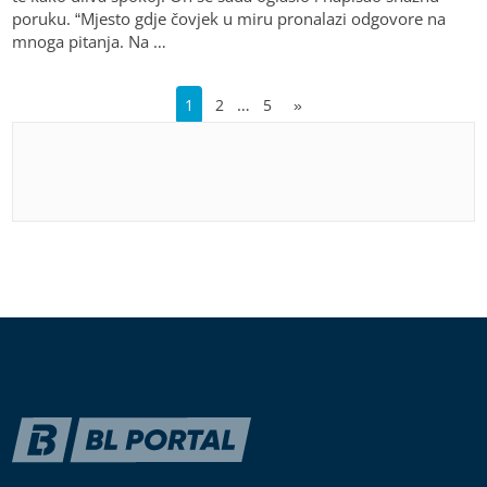
poruku. “Mjesto gdje čovjek u miru pronalazi odgovore na
mnoga pitanja. Na …
…
1
2
5
»