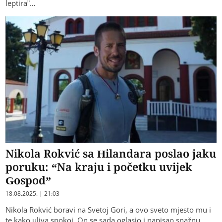
leptira”…
Nikola Rokvić sa Hilandara poslao jaku
poruku: “Na kraju i početku uvijek
Gospod”
18.08.2025. | 21:03
Nikola Rokvić boravi na Svetoj Gori, a ovo sveto mjesto mu i
te kako uliva spokoj. On se sada oglasio i napisao snažnu