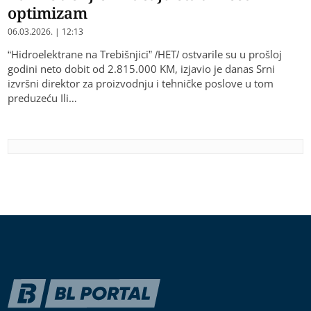
optimizam
06.03.2026. | 12:13
“Hidroelektrane na Trebišnjici” /HET/ ostvarile su u prošloj
godini neto dobit od 2.815.000 KM, izjavio je danas Srni
izvršni direktor za proizvodnju i tehničke poslove u tom
preduzeću Ili…