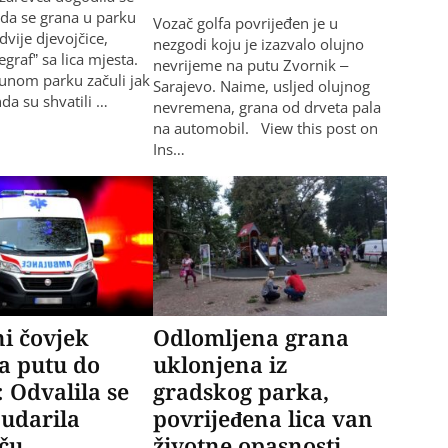
da se grana u parku
Vozač golfa povrijeđen je u
dvije djevojčice,
nezgodi koju je izazvalo olujno
egraf” sa lica mjesta.
nevrijeme na putu Zvornik –
punom parku začuli jak
Sarajevo. Naime, usljed olujnog
da su shvatili …
nevremena, grana od drveta pala
na automobil. View this post on
Ins…
i čovjek
Odlomljena grana
a putu do
uklonjena iz
: Odvalila se
gradskog parka,
 udarila
povrijeđena lica van
eču
životne opasnosti