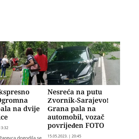
ekspresno
Nesreća na putu
 Ogromna
Zvornik-Sarajevo!
ala na dvije
Grana pala na
ice
automobil, vozač
povrijeđen FOTO
13:32
15.05.2023. | 20:45
žarevca dogodila se