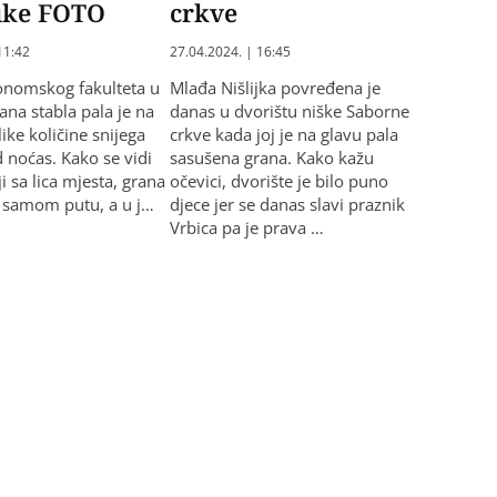
uke FOTO
crkve
11:42
27.04.2024. | 16:45
konomskog fakulteta u
Mlađa Nišlijka povređena je
ana stabla pala je na
danas u dvorištu niške Saborne
ike količine snijega
crkve kada joj je na glavu pala
d noćas. Kako se vidi
sasušena grana. Kako kažu
ji sa lica mjesta, grana
očevici, dvorište je bilo puno
a samom putu, a u j…
djece jer se danas slavi praznik
Vrbica pa je prava …