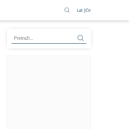
Lat
Ćir