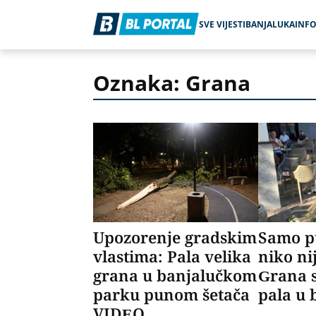
SVE VIJESTI
BANJALUKA
INF
Oznaka: Grana
Upozorenje gradskim
Samo p
vlastima: Pala velika
niko ni
grana u banjalučkom
Grana s
parku punom šetača
pala u 
VIDEO