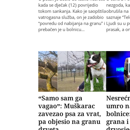
kada se dječak (12) povrijedio
nezgoda, ka
tokom sankanja. Kako je saopštila
obrušila na 
vatrogasna služba, on je zadobio
saznaje “Tel
“povredu od nabijanja na granu” i
Ljudi su u 
prebačen je u bolnicu…
prasak, a on
“Samo sam ga
Nesrećn
vagao”: Muškarac
umro n
zavezao psa za vrat,
bolnice
pa objesio na granu
grana i
drveta
drvosj