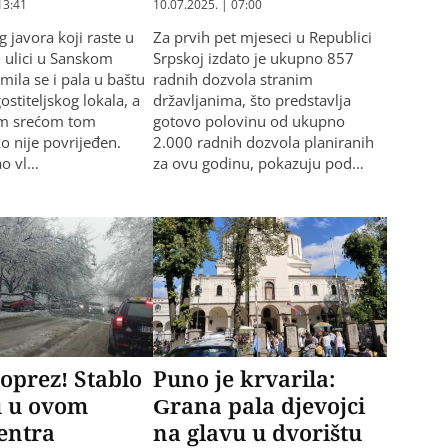
13:41
10.07.2025. | 07:00
 javora koji raste u
Za prvih pet mjeseci u Republici
j ulici u Sanskom
Srpskoj izdato je ukupno 857
mila se i pala u baštu
radnih dozvola stranim
ostiteljskog lokala, a
državljanima, što predstavlja
m srećom tom
gotovo polovinu od ukupno
o nije povrijeđen.
2.000 radnih dozvola planiranih
ao vl…
za ovu godinu, pokazuju pod…
 oprez! Stablo
Puno je krvarila:
u u ovom
Grana pala djevojci
centra
na glavu u dvorištu