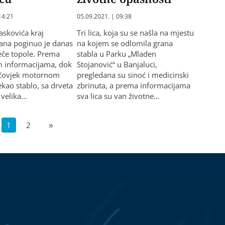
14:21
05.09.2021. | 09:38
Taskovića kraj
Tri lica, koja su se našla na mjestu
ana poginuo je danas
na kojem se odlomila grana
ječe topole. Prema
stabla u Parku „Mladen
m informacijama, dok
Stojanović“ u Banjaluci,
i čovjek motornom
pregledana su sinoć i medicinski
ekao stablo, sa drveta
zbrinuta, a prema informacijama
 velika…
sva lica su van životne…
1
2
»