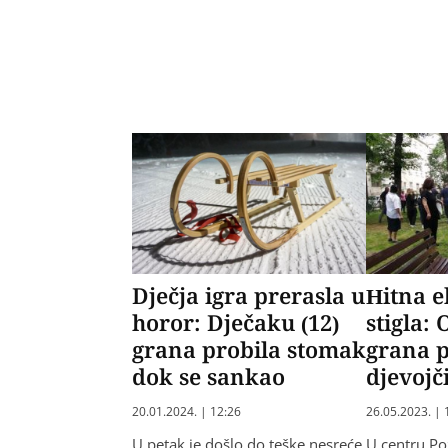
Dječja igra prerasla u
Hitna 
horor: Dječaku (12)
stigla:
grana probila stomak
grana p
dok se sankao
djevojč
20.01.2024. | 12:26
26.05.2023. | 
U petak je došlo do teške nesreće
U centru Po