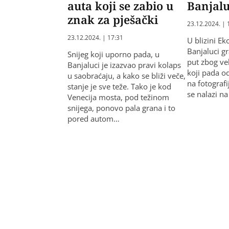
auta koji se zabio u
Banjal
znak za pješački
23.12.2024. | 
23.12.2024. | 17:31
U blizini E
Banjaluci gr
Snijeg koji uporno pada, u
put zbog vel
Banjaluci je izazvao pravi kolaps
koji pada o
u saobraćaju, a kako se bliži veče,
na fotografi
stanje je sve teže. Tako je kod
se nalazi n
Venecija mosta, pod težinom
snijega, ponovo pala grana i to
pored autom…