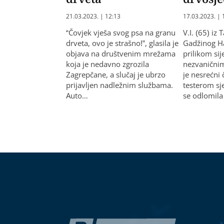
21.03.2023. | 12:13
17.03.2023. | 
“Čovjek vješa svog psa na granu
V.I. (65) iz 
drveta, ovo je strašno!”, glasila je
Gadžinog H
objava na društvenim mrežama
prilikom si
koja je nedavno zgrozila
nezvanični
Zagrepčane, a slučaj je ubrzo
je nesrećn
prijavljen nadležnim službama.
testerom sj
Auto…
se odlomila