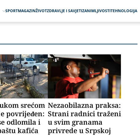
O
SPORT
MAGAZIN
ŽIVOT
ZDRAVLJE I SAVJETI
ZANIMLJIVOSTI
TEHNOLOGIJA
ukom srećom
Nezaobilazna praksa:
je povrijeđen:
Strani radnici traženi
e odlomila i
u svim granama
baštu kafića
privrede u Srpskoj