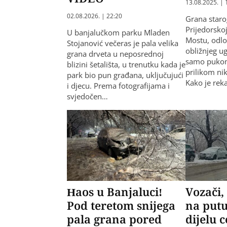
13.08.2025. | 
02.08.2026. | 22:20
Grana starog
Prijedorsko
U banjalučkom parku Mladen
Mostu, odlo
Stojanović večeras je pala velika
obližnjeg ug
grana drveta u neposrednoj
samo puko
blizini šetališta, u trenutku kada je
prilikom nik
park bio pun građana, uključujući
Kako je rek
i djecu. Prema fotografijama i
svjedočen…
Haos u Banjaluci!
Vozači,
Pod teretom snijega
na put
pala grana pored
dijelu 