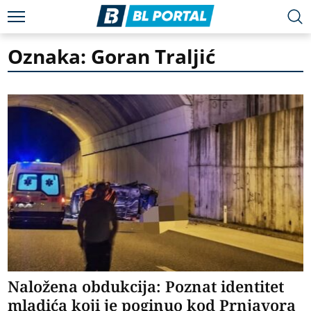
Oznaka: Goran Traljić
Naložena obdukcija: Poznat identitet
mladića koji je poginuo kod Prnjavora