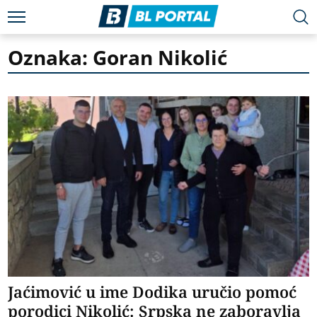
Oznaka: Goran Nikolić
Јaćimović u ime Dodika uručio pomoć
porodici Nikolić: Srpska ne zaboravlja