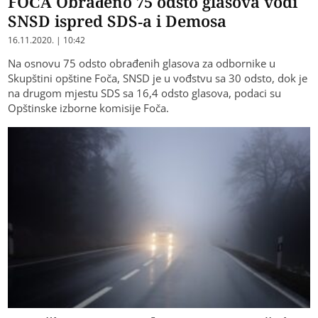
FOČA Obrađeno 75 odsto glasova vodi
SNSD ispred SDS-a i Demosa
16.11.2020. | 10:42
Na osnovu 75 odsto obrađenih glasova za odbornike u
Skupštini opštine Foča, SNSD je u vođstvu sa 30 odsto, dok je
na drugom mjestu SDS sa 16,4 odsto glasova, podaci su
Opštinske izborne komisije Foča.