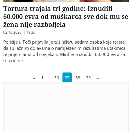
Tortura trajala tri godine: Iznudili
60.000 evra od muškarca sve dok mu se
žena nije razboljela
02.10.2020. | 19:26
Policija u Foči prijavila je tužilaštvu sedam osoba koje terete
da su lažnim dojavama o namještenim rezultatima utakmica
te prijetnjama od čovjeka iz Minhena iznudili 60.000 evra za
tri godine.
…
«
1
36
37
38
39
»