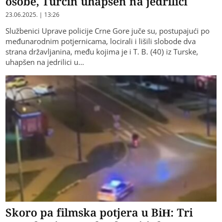
osobe, Turčin uhapšen na jedrilici
23.06.2025. | 13:26
Službenici Uprave policije Crne Gore juče su, postupajući po
međunarodnim potjernicama, locirali i lišili slobode dva
strana državljanina, među kojima je i T. B. (40) iz Turske,
uhapšen na jedrilici u…
Skoro pa filmska potjera u BiH: Tri