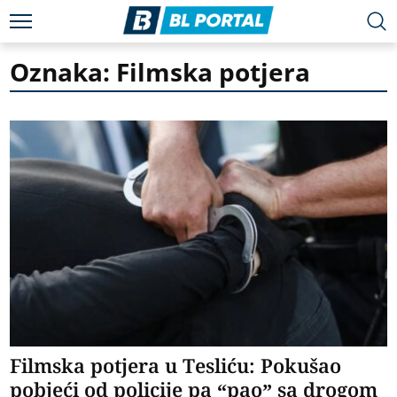
Oznaka: Filmska potjera
Filmska potjera u Tesliću: Pokušao
pobjeći od policije pa “pao” sa drogom