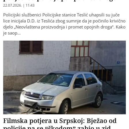
22.07.2026. | 11:43
Policijski službenici Policijske stanice Teslić uhapsili su juče
lice inicijala D.D. iz Teslića zbog sumnje da je počinilo krivično
djelo „Neovlaštena proizvodnja i promet opojnih droga“. Kako
je saop…
Filmska potjera u Srpskoj: Bježao od
policije pa se “škodom” zabio u zid