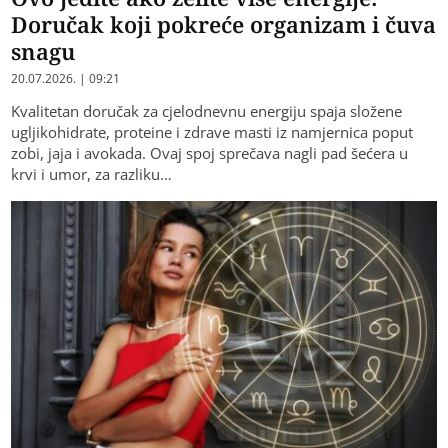
Doručak koji pokreće organizam i čuva
snagu
20.07.2026. | 09:21
Kvalitetan doručak za cjelodnevnu energiju spaja složene
ugljikohidrate, proteine i zdrave masti iz namjernica poput
zobi, jaja i avokada. Ovaj spoj sprečava nagli pad šećera u
krvi i umor, za razliku…