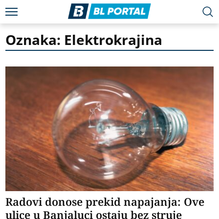
Oznaka: Elektrokrajina
Radovi donose prekid napajanja: Ove
ulice u Banjaluci ostaju bez struje