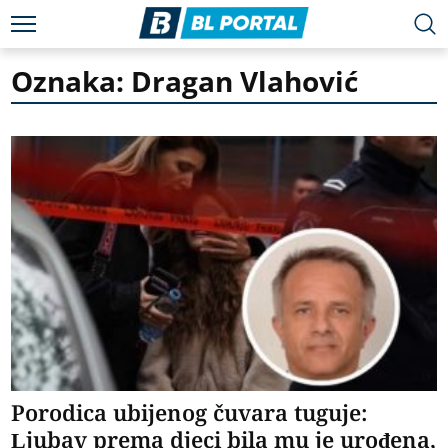
Oznaka: Dragan Vlahović
Porodica ubijenog čuvara tuguje:
Ljubav prema djeci bila mu je urođena,