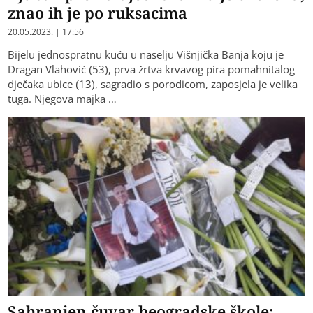
znao ih je po ruksacima
20.05.2023. | 17:56
Bijelu jednospratnu kuću u naselju Višnjička Banja koju je
Dragan Vlahović (53), prva žrtva krvavog pira pomahnitalog
dječaka ubice (13), sagradio s porodicom, zaposjela je velika
tuga. Njegova majka …
Sahranjen čuvar beogradske škole: