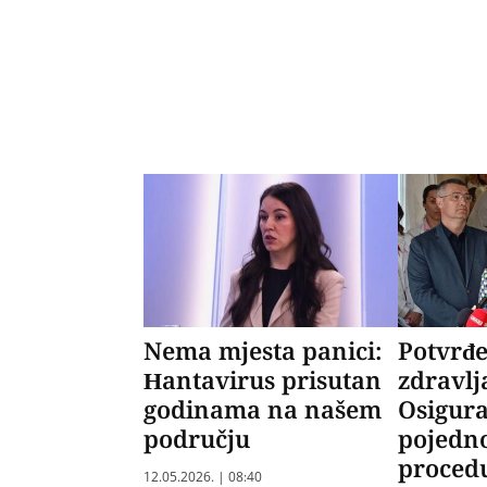
Nema mjesta panici:
Potvrđ
Hantavirus prisutan
zdravlj
godinama na našem
Osigur
području
pojedno
proced
12.05.2026. | 08:40