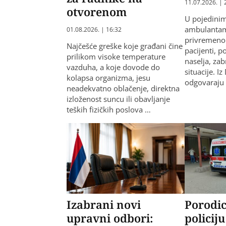
11.07.2026. | 
otvorenom
U pojedini
ambulantam
01.08.2026. | 16:32
privremeno
Najčešće greške koje građani čine
pacijenti, p
prilikom visoke temperature
naselja, za
vazduha, a koje dovode do
situacije. I
kolapsa organizma, jesu
odgovaraju
neadekvatno oblačenje, direktna
izloženost suncu ili obavljanje
teških fizičkih poslova …
Izabrani novi
Porodic
upravni odbori:
policij