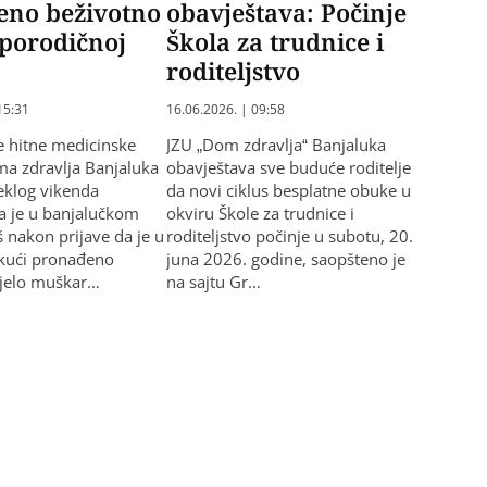
eno beživotno
obavještava: Počinje
u porodičnoj
Škola za trudnice i
roditeljstvo
15:31
16.06.2026. | 09:58
e hitne medicinske
JZU „Dom zdravlja“ Banjaluka
a zdravlja Banjaluka
obavještava sve buduće roditelje
eklog vikenda
da novi ciklus besplatne obuke u
la je u banjalučkom
okviru Škole za trudnice i
š nakon prijave da je u
roditeljstvo počinje u subotu, 20.
 kući pronađeno
juna 2026. godine, saopšteno je
ijelo muškar…
na sajtu Gr…