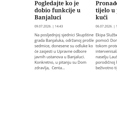
Pogledajte ko je
Pronađ
dobio funkcije u
tijelo 
Banjaluci
kući
09.07.2026. | 14:43
06.07.2026. | 
Na posljednjoj sjednici Skupštine
Ekipa Služb
grada Banjaluka, održanoj prošle
pomoći Dom
sedmice, donesene su odluke ko
tokom prot
će zasjesti u Upravne odbore
intervenisa
javnih ustanova u Banjaluci.
naselju Lau
Konkretno, u pitanju su Dom
porodičnoj
zdravlja, Centa…
beživotno t