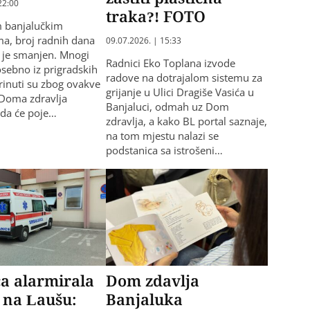
22:00
traka?! FOTO
m banjalučkim
a, broj radnih dana
09.07.2026. | 15:33
 je smanjen. Mnogi
Radnici Eko Toplana izvode
osebno iz prigradskih
radove na dotrajalom sistemu za
brinuti su zbog ovakve
grijanje u Ulici Dragiše Vasića u
z Doma zdravlja
Banjaluci, odmah uz Dom
 da će poje…
zdravlja, a kako BL portal saznaje,
na tom mjestu nalazi se
podstanica sa istrošeni…
a alarmirala
Dom zdavlja
u na Laušu:
Banjaluka