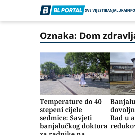
SVE VIJESTI
BANJALUKA
INF
Oznaka: Dom zdravlj
Temperature do 40
Banjal
stepeni cijele
dovoljn
sedmice: Savjeti
Rad u 
banjalučkog doktora
reduko
za radnike na