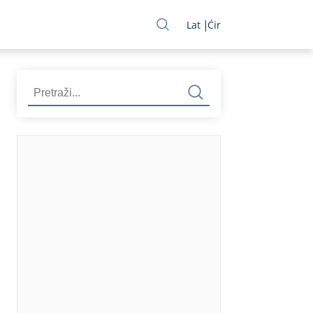
Lat
Ćir