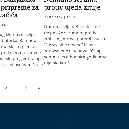
 pripreme za
protiv ujeda zmije
vačića
23.02.2026. | 14:54
10:40
Dom zdravlja u Banjaluci ne
raspolaže serumom protiv
kog Doma zdravlja
zmijskog otrova potvrdili su za
od utorka, 3. marta,
“Nezavisine novine” iz ove
tematski pregledi za
zdravstvene ustanove. “Ovaj
u prvi razred osnovne
serum u prethodnim godinama
matski pregledi za upis
nije bio koriš…
i razred osnovne škole
2
…
11
»