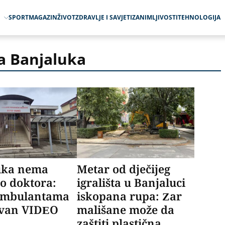
O
SPORT
MAGAZIN
ŽIVOT
ZDRAVLJE I SAVJETI
ZANIMLJIVOSTI
TEHNOLOGIJA
a Banjaluka
uka nema
Metar od dječijeg
o doktora:
igrališta u Banjaluci
ambulantama
iskopana rupa: Zar
van VIDEO
mališane može da
zaštiti plastična