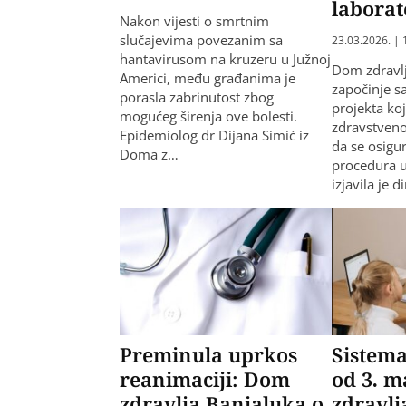
laborat
Nakon vijesti o smrtnim
slučajevima povezanim sa
23.03.2026. | 
hantavirusom na kruzeru u Južnoj
Dom zdravl
Americi, među građanima je
započinje 
porasla zabrinutost zbog
projekta koj
mogućeg širenja ove bolesti.
zdravstveno
Epidemiolog dr Dijana Simić iz
da se osigu
Doma z…
procedura u
izjavila je 
Preminula uprkos
Sistema
reanimaciji: Dom
od 3. 
zdravlja Banjaluka o
zdravlj