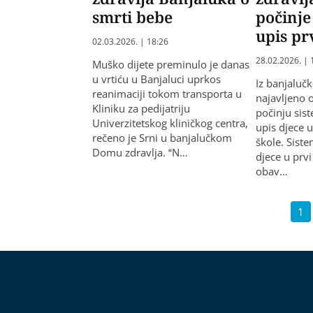
smrti bebe
počinje
upis pr
02.03.2026. | 18:26
28.02.2026. | 
Muško dijete preminulo je danas
u vrtiću u Banjaluci uprkos
Iz banjaluč
reanimaciji tokom transporta u
najavljeno 
Kliniku za pedijatriju
počinju sis
Univerzitetskog kliničkog centra,
upis djece 
rečeno je Srni u banjalučkom
škole. Siste
Domu zdravlja. “N…
djece u prv
obav…
1