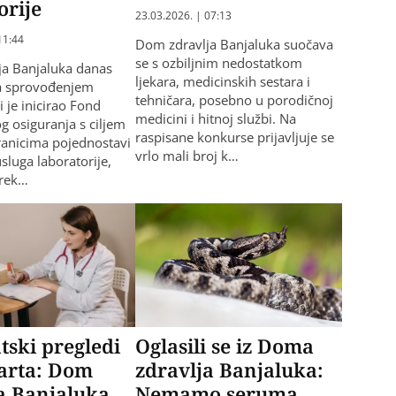
orije
23.03.2026. | 07:13
11:44
Dom zdravlja Banjaluka suočava
se s ozbiljnim nedostatkom
ja Banjaluka danas
ljekara, medicinskih sestara i
sa sprovođenjem
tehničara, posebno u porodičnoj
i je inicirao Fond
medicini i hitnoj službi. Na
g osiguranja s ciljem
raspisane konkurse prijavljuje se
ranicima pojednostavi
vrlo mali broj k…
sluga laboratorije,
direk…
tski pregledi
Oglasili se iz Doma
marta: Dom
zdravlja Banjaluka:
a Banjaluka
Nemamo seruma