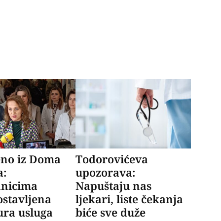
eno iz Doma
Todorovićeva
a:
upozorava:
anicima
Napuštaju nas
stavljena
ljekari, liste čekanja
ura usluga
biće sve duže