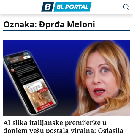
Oznaka: Đprđa Meloni
AI slika italijanske premijerke u
donjem vešu postala viralna: Oglasila