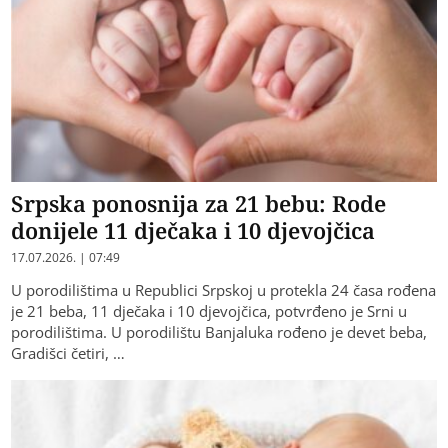
Srpska ponosnija za 21 bebu: Rode
donijele 11 dječaka i 10 djevojčica
17.07.2026. | 07:49
U porodilištima u Republici Srpskoj u protekla 24 časa rođena
je 21 beba, 11 dječaka i 10 djevojčica, potvrđeno je Srni u
porodilištima. U porodilištu Banjaluka rođeno je devet beba,
Gradišci četiri, …