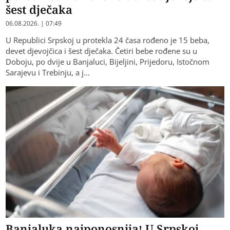
šest dječaka
06.08.2026. | 07:49
U Republici Srpskoj u protekla 24 časa rođeno je 15 beba,
devet djevojčica i šest dječaka. Četiri bebe rođene su u
Doboju, po dvije u Banjaluci, Bijeljini, Prijedoru, Istočnom
Sarajevu i Trebinju, a j…
Banjaluka najponosnija! U Srpskoj