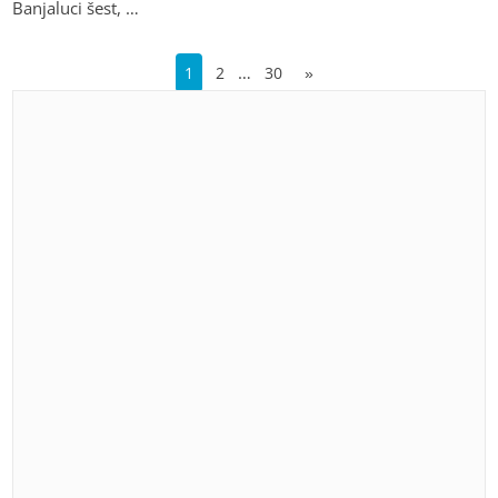
Banjaluci šest, …
…
1
2
30
»